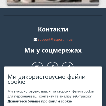
Контакти
support@esport.in.ua
Ми у соцмережах
Ми використовуємо файли
cookie
Про ESPORT
.in.ua
Ми використовуємо власні та сторонні файли cookie
На ESPORT.in.ua представлена афіша Києва та інших міст
для персоналізації контенту та аналізу веб-трафіку.
України. Всі квитки продаються офіційно. Ми працюємо
Дізнайтеся більше про файли cookie
безпосередньо з касами.