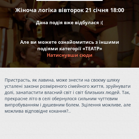
Жіноча логіка вівторок 21 січня 18:00
Дана подія вже відбулася :(
Але ви можете ознайомитись з іншими
подіями категорії «ТЕАТР»
Натиснувши сюди
Пристрасть, як лавина, може знести на своєму шляху
усталені закони розміреного сімейного життя, зруйнувати
долі, занапастити власний світ і світ близьких людей. Так,
прекрасне літо в селі обернулося сильним чуттєвим
випробуванням і душевним болем. Зцілення можливе, але
можлива відповідне кохання?..