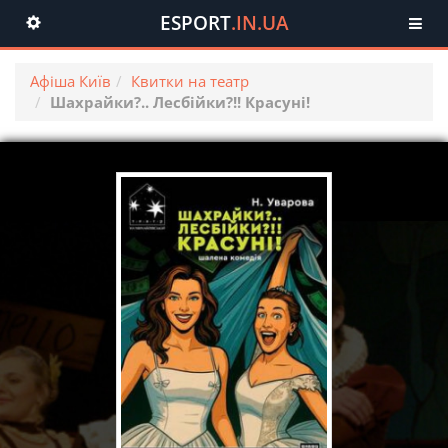
ESPORT
.IN.UA
Toggle
navigation
Афіша Київ
Квитки на театр
Шахрайки?.. Лесбійки?!! Красуні!