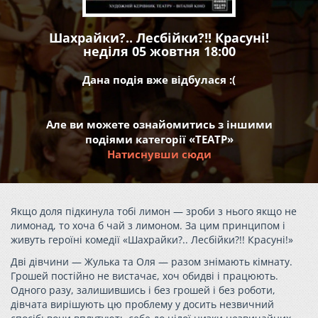
Шахрайки?.. Лесбійки?!! Красуні!
неділя 05 жовтня 18:00
Дана подія вже відбулася :(
Але ви можете ознайомитись з іншими
подіями категорії «ТЕАТР»
Натиснувши сюди
Якщо доля підкинула тобі лимон — зроби з нього якщо не
лимонад, то хоча б чай з лимоном. За цим принципом і
живуть героїні комедії «Шахрайки?.. Лесбійки?!! Красуні!»
Дві дівчини — Жулька та Оля — разом знімають кімнату.
Грошей постійно не вистачає, хоч обидві і працюють.
Одного разу, залишившись і без грошей і без роботи,
дівчата вирішують цю проблему у досить незвичний