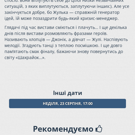
спосіб: вони вплутують себе до цілоï низки незвичайних
ситуацій, з яких виплутуються, заплутуючи інших:). Але усе
закінчується добре, бо Жулька — справжній генератор
ідей, ïй може позаздрити будь-який кризис-менеджер.
Глядачі під час вистави сміються і плачуть… І ще декілька
днів після вистави розмовляють фразами героїв.
Називають хлопців — Джонік, а дівчат — Жулі. Наспівують
мелодії. Згадують танці з теплою посмішкою. І ще довго
пам’ятають смак фіналу, бажаючи знову повернутись до
світу «Шахрайок…».
Інші дати
НЕДІЛЯ, 23 СЕРПНЯ, 17:00
Рекомендуємо