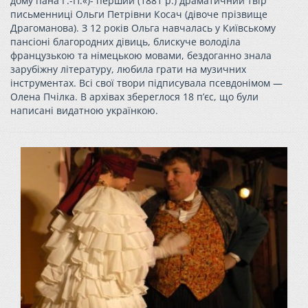
дому пана Г.-П.«)- перший (1881 р.) драматичний твір
письменниці Ольги Петрівни Косач (дівоче прізвище
Драгоманова). З 12 років Ольга навчалась у Київському
пансіоні благородних дівиць, блискуче володіла
французькою та німецькою мовами, бездоганно знала
зарубіжну літературу, любила грати на музичних
інструментах. Всі свої твори підписувала псевдонімом —
Олена Пчілка. В архівах збереглося 18 п’єс, що були
написані видатною українкою.