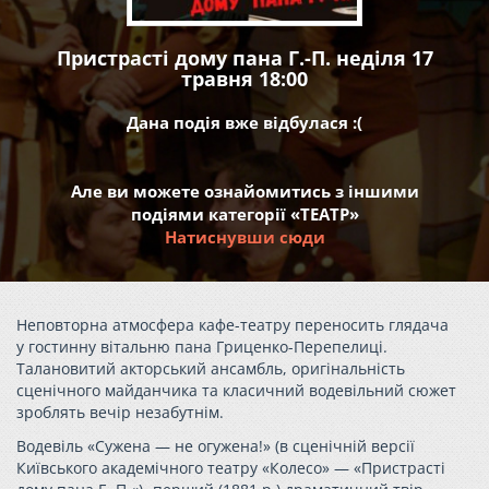
Пристрасті дому пана Г.-П. неділя 17
травня 18:00
Дана подія вже відбулася :(
Але ви можете ознайомитись з іншими
подіями категорії «ТЕАТР»
Натиснувши сюди
Неповторна атмосфера кафе-театру переносить глядача
у гостинну вітальню пана Гриценко-Перепелиці.
Талановитий акторський ансамбль, оригінальність
сценічного майданчика та класичний водевільний сюжет
зроблять вечір незабутнім.
Водевіль «Сужена — не огужена!» (в сценічній версії
Київського академічного театру «Колесо» — «Пристрастi