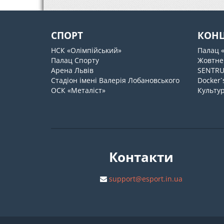
СПОРТ
КОН
НСК «Олімпійський»
Палац 
Палац Спорту
Жовтне
Арена Львів
SENTR
Стадіон імені Валерія Лобановського
Docker`
ОСК «Металіст»
Культур
Контакти
support@esport.in.ua