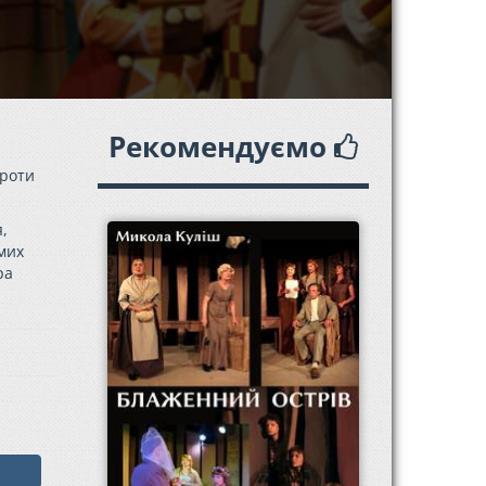
Рекомендуємо
ороти
,
мих
ра