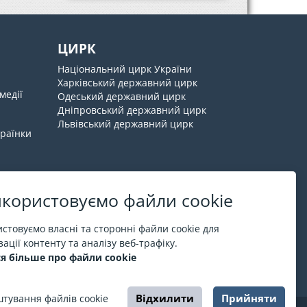
ЦИРК
Національний цирк України
Харківський державний цирк
медії
Одеський державний цирк
Дніпровський державний цирк
Львівський державний цирк
країнки
користовуємо файли cookie
Про ESPORT
.in.ua
стовуємо власні та сторонні файли cookie для
ації контенту та аналізу веб-трафіку.
На ESPORT.in.ua представлена афіша Києва та
я більше про файли cookie
інших міст України. Всі квитки продаються
офіційно. Ми працюємо безпосередньо з касами.
Відхилити
Прийняти
тування файлів cookie