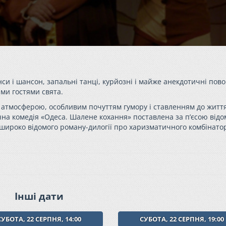
и і шансон, запальні танці, курйозні і майже анекдотичні пов
ми гостями свята.
атмосферою, особливим почуттям гумору і ставленням до життя
на комедія «Одеса. Шалене кохання» поставлена за п’єсою відо
в широко відомого роману-дилогії про харизматичного комбінато
Інші дати
СУБОТА, 22 СЕРПНЯ, 14:00
СУБОТА, 22 СЕРПНЯ, 19:00