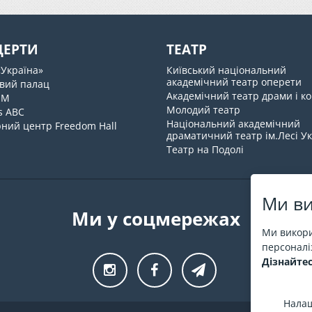
ЦЕРТИ
ТЕАТР
«Україна»
Київський національний
академічний театр оперети
вий палац
Академічний театр драми і ко
UM
Молодий театр
s ABC
Національний академічний
ний центр Freedom Hall
драматичний театр ім.Лесі У
Театр на Подолі
Ми ви
Ми у соцмережах
Ми викори
персоналіз
Дізнайтес
Налаш