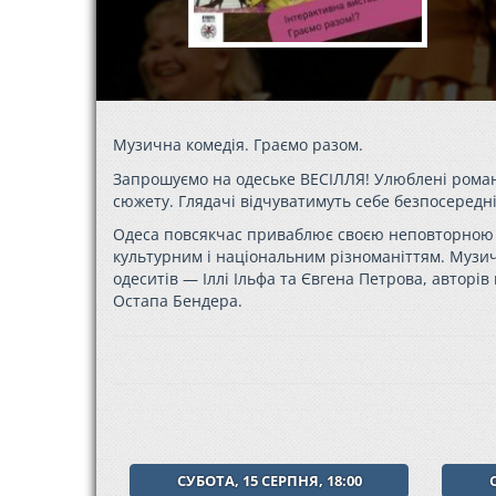
Музична комедія. Граємо разом.
Запрошуємо на одеське ВЕСІЛЛЯ! Улюблені романс
сюжету. Глядачі відчуватимуть себе безпосередні
Одеса повсякчас приваблює своєю неповторною 
культурним і національним різноманіттям. Музич
одеситів — Іллі Ільфа та Євгена Петрова, авторі
Остапа Бендера.
СУБОТА, 15 СЕРПНЯ, 18:00