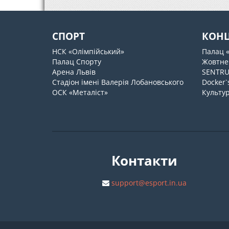
СПОРТ
КОН
НСК «Олімпійський»
Палац 
Палац Спорту
Жовтне
Арена Львів
SENTR
Стадіон імені Валерія Лобановського
Docker`
ОСК «Металіст»
Культур
Контакти
support@esport.in.ua