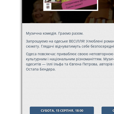
Музична комедія. Граємо разом.
Запрошуємо на одеське ВЕСІЛЛЯ! Улюблені романс
сюжету. Глядачі відчуватимуть себе безпосередні
Одеса повсякчас приваблює своєю неповторною 
культурним і національним різноманіттям. Музич
одеситів — Іллі Ільфа та Євгена Петрова, авторі
Остапа Бендера.
СУБОТА, 15 СЕРПНЯ, 18:00