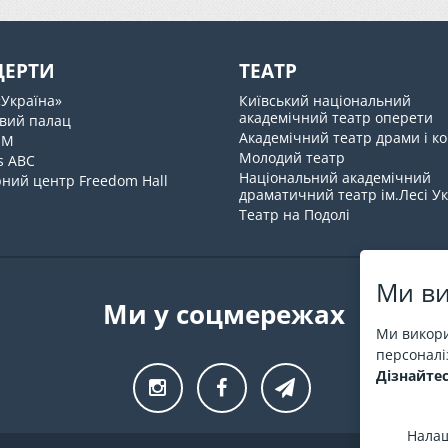
ЦЕРТИ
ТЕАТР
«Україна»
Київський національний
академічний театр оперети
вий палац
Академічний театр драми і ко
UM
Молодий театр
s ABC
Національний академічний
ний центр Freedom Hall
драматичний театр ім.Лесі У
Театр на Подолі
Ми ви
Ми у соцмережах
Ми викори
персоналіз
Дізнайтес
Налаш