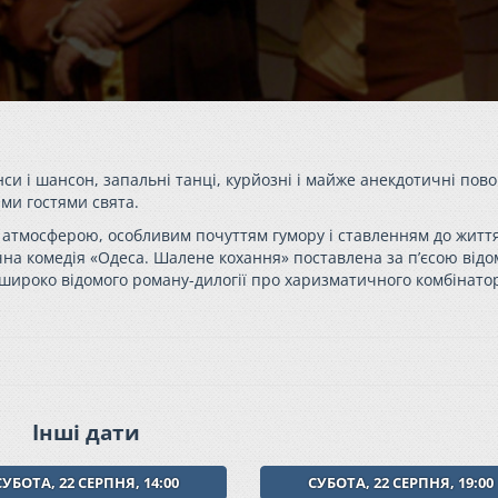
и і шансон, запальні танці, курйозні і майже анекдотичні пов
ми гостями свята.
атмосферою, особливим почуттям гумору і ставленням до життя
на комедія «Одеса. Шалене кохання» поставлена за п’єсою відо
в широко відомого роману-дилогії про харизматичного комбінато
Інші дати
СУБОТА, 22 СЕРПНЯ, 14:00
СУБОТА, 22 СЕРПНЯ, 19:00