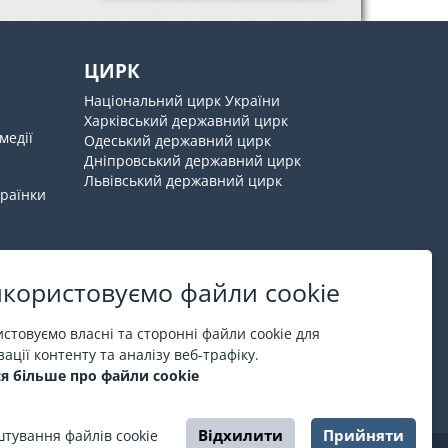
ЦИРК
Національний цирк України
Харківський державний цирк
медії
Одеський державний цирк
Дніпровський державний цирк
Львівський державний цирк
країнки
користовуємо файли cookie
Про ESPORT
.in.ua
стовуємо власні та сторонні файли cookie для
ації контенту та аналізу веб-трафіку.
На ESPORT.in.ua представлена афіша Києва та
я більше про файли cookie
інших міст України. Всі квитки продаються
офіційно. Ми працюємо безпосередньо з касами.
Відхилити
Прийняти
тування файлів cookie