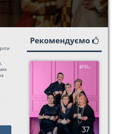
Рекомендуємо
ороти
,
мих
ра