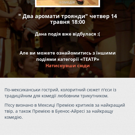
" Два аромати троянди" четвер 14
травня 18:00
Дана подія вже відбулася :(
Але ви можете ознайомитись з іншими
подіями категорії «ТЕАТР»
Натиснувши сюди
По-мексиканськи гострий, колоритний сюжет п'єси із
традиційним для комедії любовним трикутником.
П’єсу визнано в Мексиці Премією критиків за найкращий
твір, а також Премією в Буенос-Айресі за найкращу
комедію.