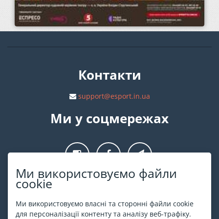
Контакти
support@esport.in.ua
Ми у соцмережах
Ми використовуємо файли
cookie
Про ESPORT
.in.ua
Ми використовуємо власні та сторонні файли cookie
На ESPORT.in.ua представлена афіша Києва та інших міст
для персоналізації контенту та аналізу веб-трафіку.
України. Всі квитки продаються офіційно. Ми працюємо