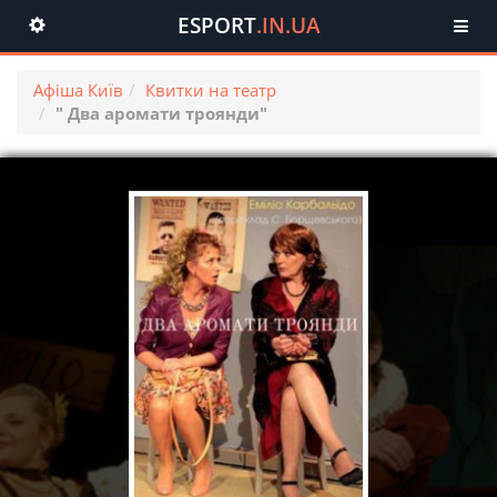
ESPORT
.IN.UA
Toggle
navigation
Афіша Київ
Квитки на театр
" Два аромати троянди"