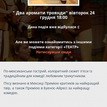
" Два аромати троянди" вівторок 24
грудня 18:00
Дана подія вже відбулася :(
Але ви можете ознайомитись з іншими
подіями категорії «ТЕАТР»
Натиснувши сюди
По-мексиканськи гострий, колоритний сюжет п'єси із
традиційним для комедії любовним трикутником.
П’єсу визнано в Мексиці Премією критиків за найкращий
твір, а також Премією в Буенос-Айресі за найкращу
комедію.