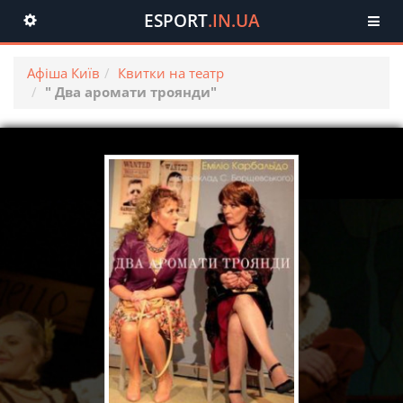
ESPORT
.IN.UA
Toggle
navigation
Афіша Київ
Квитки на театр
" Два аромати троянди"