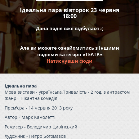
Ідеальна пара вівторок 23 червня
18:00
Дана подія вже відбулася :(
Але ви можете ознайомитись з іншими
подіями категорії «ТЕАТР»
Натиснувши сюди
Ідеальна пара
Мова вистави -
українська,
Тривалість -
2 год. з антрактом
Жанр -
Пікантна комедія
Прем'єра -
14 червня 2013 року
Автор -
Марк Камолетті
Режисер -
Володимир Цивінський
Художник -
Петро Богомазов