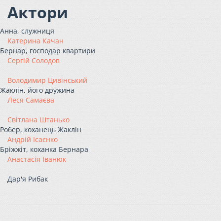
Актори
Анна, служниця
Катерина Качан
Бернар, господар квартири
Сергій Солодов
Володимир Цивінський
Жаклін, його дружина
Леся Самаєва
Світлана Штанько
Робер, коханець Жаклін
Андрій Ісаєнко
Бріжжіт, коханка Бернара
Анастасія Іванюк
Дар'я Рибак