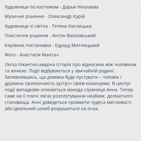
Художниця по костюмам -
Дарья Ніколаєва
Музичне рішення -
Олександр Курій
Художниця зі світла -
Тетяна Кислицька
Пластичне рішення -
Антон Вахліовський
Керівник постановки -
Едуард Митницький
Фото -
Анастасія Мантач
Легка пікантно-амурна історія про відносини між чоловіком
та жінкою. Події відбуваються у звичайній родині.
Запевневшись, що домівка буде пустувати – чоловік і
дружина призначають зустріч своїм коханцями. В центрі
події випадково опиняється молода служниця Анна. Тепер
саме на її плечі лягає розплутування неабияк делікатного
становища. Анні доведеться проявити чудеса кмітливості
або ідеальний шлюб розрушиться на очах.