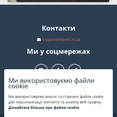
Контакти
support@esport.in.ua
Ми у соцмережах
Ми використовуємо файли
cookie
Про ESPORT
.in.ua
Ми використовуємо власні та сторонні файли cookie
На ESPORT.in.ua представлена афіша Києва та інших міст
для персоналізації контенту та аналізу веб-трафіку.
України. Всі квитки продаються офіційно. Ми працюємо
Дізнайтеся більше про файли cookie
безпосередньо з касами.