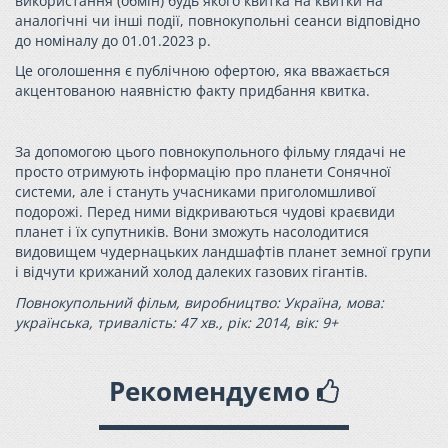
використання (обмін) будь якого квитка на квитки на
аналогічні чи інші події, повнокупольні сеанси відповідно
до номіналу до 01.01.2023 р.
Це оголошення є публічною офертою, яка вважається
акцентованою наявністю факту придбання квитка.
За допомогою цього повнокупольного фільму глядачі не
просто отримують інформацію про планети Сонячної
системи, але і стануть учасниками приголомшливої
подорожі. Перед ними відкриваються чудові краєвиди
планет і їх супутників. Вони зможуть насолодитися
видовищем чудернацьких ландшафтів планет земної групи
і відчути крижаний холод далеких газових гігантів.
Повнокупольний фільм, виробництво: Україна, мова:
українська, тривалість: 47 хв., рік: 2014, вік: 9+
Рекомендуємо