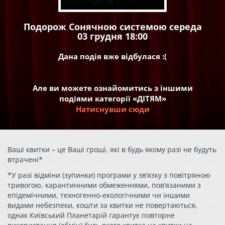
Подорож Сонячною системою середа
03 грудня 18:00
Дана подія вже відбулася :(
Але ви можете ознайомитись з іншими
подіями категорії «ДІТЯМ»
Натиснувши сюди
Ваші квитки – це Ваші гроші, які в будь якому разі не будуть
втрачені*
*У разі відміни (зупинки) програми у зв’язку з повітряною
тривогою, карантинними обмеженнями, пов’язаними з
епідемічними, техногенно-екологічними чи іншими
видами небезпеки, кошти за квитки не повертаються,
однак Київський Планетарій гарантує повторне