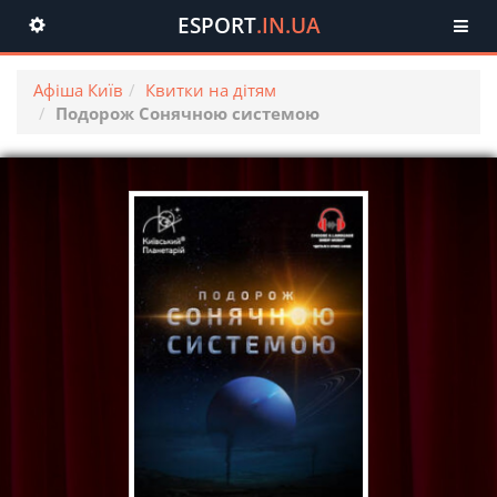
ESPORT
.IN.UA
Toggle
navigation
Афіша Київ
Квитки на дітям
Подорож Сонячною системою