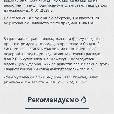
використання (обмін) будь якого квитка на квитки на
аналогічні чи інші події, повнокупольні сеанси відповідно
до номіналу до 01.01.2023 р.
Це оголошення є публічною офертою, яка вважається
акцентованою наявністю факту придбання квитка.
За допомогою цього повнокупольного фільму глядачі не
просто отримують інформацію про планети Сонячної
системи, але і стануть учасниками приголомшливої
подорожі. Перед ними відкриваються чудові краєвиди
планет і їх супутників. Вони зможуть насолодитися
видовищем чудернацьких ландшафтів планет земної групи
і відчути крижаний холод далеких газових гігантів.
Повнокупольний фільм, виробництво: Україна, мова:
українська, тривалість: 47 хв., рік: 2014, вік: 9+
Рекомендуємо