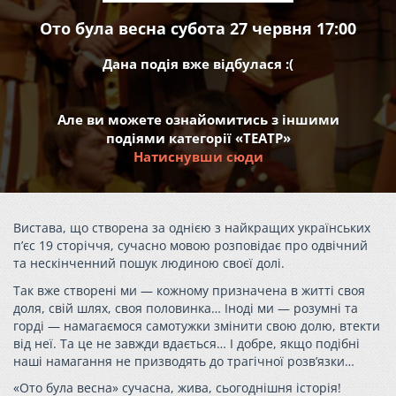
Ото була весна субота 27 червня 17:00
Дана подія вже відбулася :(
Але ви можете ознайомитись з іншими
подіями категорії «ТЕАТР»
Натиснувши сюди
Вистава, що створена за однією з найкращих українських
п’єс 19 сторіччя, сучасно мовою розповідає про одвічний
та нескінченний пошук людиною своєї долі.
Так вже створені ми — кожному призначена в житті своя
доля, свій шлях, своя половинка… Іноді ми — розумні та
горді — намагаємося самотужки змінити свою долю, втекти
від неї. Та це не завжди вдається… І добре, якщо подібні
наші намагання не призводять до трагічної розв’язки…
«Ото була весна» сучасна, жива, сьогоднішня історія!