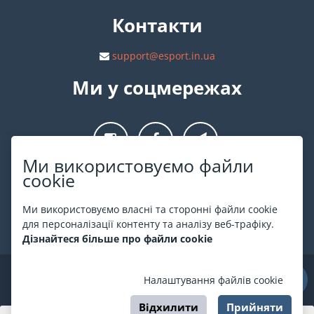
Контакти
support@esport.in.ua
Ми у соцмережах
Ми використовуємо файли
cookie
Про ESPORT
.in.ua
Ми використовуємо власні та сторонні файли cookie
На ESPORT.in.ua представлена афіша Києва та інших міст
для персоналізації контенту та аналізу веб-трафіку.
України. Всі квитки продаються офіційно. Ми працюємо
Дізнайтеся більше про файли cookie
безпосередньо з касами.
©
ESPORT
.in.ua
2026
Налаштування файлів cookie
Відхилити
Прийняти