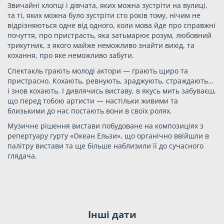
Звичайні хлопці і дівчата, яких можна зустріти на вулиці,
та ті, яких можна було зустріти сто років тому, нічим не
відрізняються одне від одного, коли мова йде про справжні
почуття, про пристрасть, яка затьмарює розум, любовний
трикутник, з якого майже неможливо знайти вихід, та
кохання, про яке неможливо забути.
Спектакль грають молоді актори — грають щиро та
пристрасно. Кохають, ревнують, зраджують, страждають…
і знов кохають. І дивлячись виставу, в якусь мить забуваєш,
що перед тобою артисти — настільки живими та
близькими до нас постають вони в своїх ролях.
Музичне рішення вистави побудоване на композиціях з
репертуару гурту «Океан Ельзи», що органічно ввійшли в
палітру вистави та ще більше наблизили її до сучасного
глядача.
Інші дати