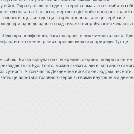
 війні. Одразу після неї один із героїв намагається вибити собі
ня суспільства. І, власне, жертвою цієї майстерно розіграної п
 говорити, що сьогодні ця історія пророча, але це серйозне
 довіри одне до одного і над тим, які випробування чекають 
и Шекспіра поліфонічні, багатошарові, в них чимало алюзій. Для
онфлікти є зіткнення різних проявів людської природи. Тут це
м собою. Битва відбувається всередині людини: довіряти чи не
ерекладають як Еgo. Тобто, можна сказати, він є частиною самог
 сутності. У той час як Дездемона висвітлює людські чесноти, 
азати, це боротьба головного героя зі своїми внутрішніми демон