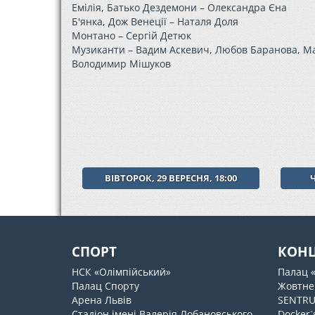
Емілія, Батько Дездемони – Олександра Єна
Б'янка, Дож Венеції – Наталя Доля
Монтано – Сергій Детюк
Музиканти – Вадим Аскевич, Любов Баранова, Ма
Володимир Мішуков
ВІВТОРОК, 29 ВЕРЕСНЯ, 18:00
СПОРТ
КОН
НСК «Олімпійський»
Палац 
Палац Спорту
Жовтне
Арена Львів
SENTR
Стадіон імені Валерія Лобановського
Docker`