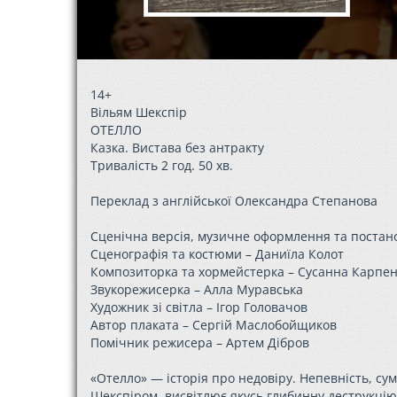
14+
Вільям Шекспір
ОТЕЛЛО
Казка. Вистава без антракту
Тривалість 2 год. 50 хв.
Переклад з англійської Олександра Степанова
Сценічна версія, музичне оформлення та постан
Сценографія та костюми – Даниїла Колот
Композиторка та хормейстерка – Сусанна Карпе
Звукорежисерка – Алла Муравська
Художник зі світла – Ігор Головачов
Автор плаката – Сергій Маслобойщиков
Помічник режисера – Артем Дібров
«Отелло» — історія про недовіру. Непевність, су
Шекспіром, висвітлює якусь глибинну деструкцію 