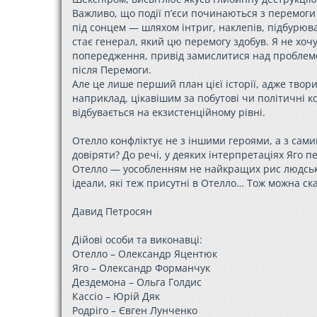
Важливо, що події п’єси починаються з перемоги у
під сонцем — шляхом інтриг, наклепів, підбурюван
стає генерал, який цю перемогу здобув. Я не хочу
попередження, привід замислитися над проблемою
після Перемоги.
Але це лише перший план цієї історії, адже твор
наприклад, цікавішим за побутові чи політичні к
відбувається на екзистенційному рівні.
Отелло конфліктує не з іншими героями, а з сами
довіряти? До речі, у деяких інтерпретаціях Яго п
Отелло — уособленням не найкращих рис людської
ідеали, які теж присутні в Отелло… Тож можна ск
Давид Петросян
Дійові особи та виконавці:
Отелло – Олександр Яцентюк
Яго – Олександр Форманчук
Дездемона – Ольга Голдис
Кассіо – Юрій Дяк
Родріго – Євген Лунченко