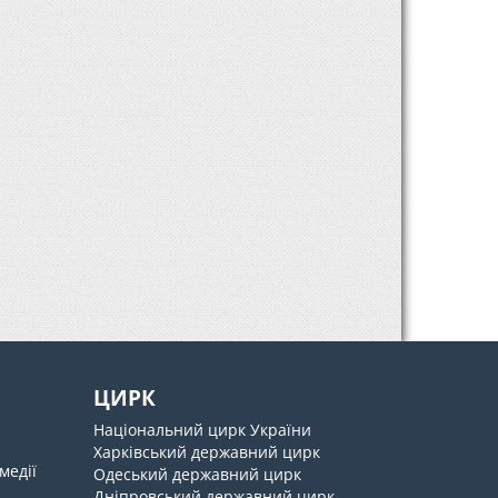
ЦИРК
Національний цирк України
Харківський державний цирк
медії
Одеський державний цирк
Дніпровський державний цирк