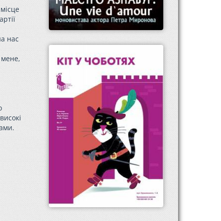
 місце
артії
на нас
 мене,
о
високі
ами.