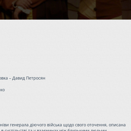
овка – Давид Петросян
нко
мніви генерала діючого війська щодо свого оточення, описана
в суспільстві та у взаєминах між близькими людьми...