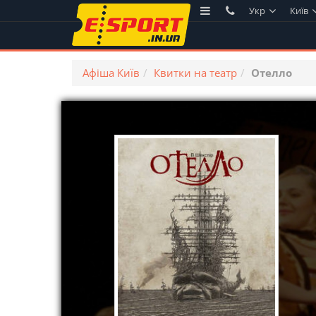
Укр
Київ
Афіша Київ
Квитки на театр
Отелло