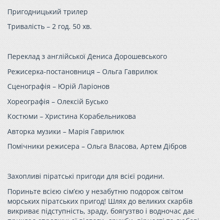
Пригодницький трилер
Тривалість – 2 год. 50 хв.
Переклад з англійської Дениса Дорошевського
Режисерка-постановниця – Ольга Гаврилюк
Сценографія – Юрій Ларіонов
Хореографія – Олексій Бусько
Костюми – Христина Корабельникова
Авторка музики – Марія Гаврилюк
Помічники режисера – Ольга Власова, Артем Дібров
Захопливі піратські пригоди для всієї родини.
Пориньте всією сім’єю у незабутню подорож світом
морських піратських пригод! Шлях
до великих скарбів
викриває підступність, зраду, боягузтво і водночас дає