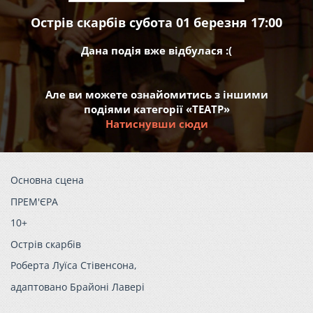
Острів скарбів субота 01 березня 17:00
Дана подія вже відбулася :(
Але ви можете ознайомитись з іншими
подіями категорії «ТЕАТР»
Натиснувши сюди
Основна сцена
ПРЕМ'ЄРА
10+
Острів скарбів
Роберта Луїса Стівенсона,
адаптовано Брайоні Лавері