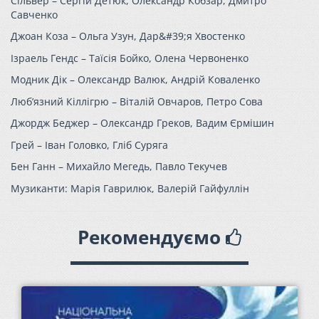
Сільвер – Сергій Детюк, Олександр Кобзар, Дмитро
Савченко
Джоан Коза – Ольга Узун, Дар&#39;я Хвостенко
Ізраель Гендс – Таїсія Бойко, Олена Червоненко
Модник Дік – Олександр Валюк, Андрій Коваленко
Люб’язний Кіллігрю – Віталій Овчаров, Петро Сова
Джордж Беджер – Олександр Греков, Вадим Єрмішин
Грей – Іван Головко, Гліб Суряга
Бен Ганн – Михайло Мегедь, Павло Текучев
Музиканти: Марія Гаврилюк, Валерій Гайфуллін
Рекомендуємо