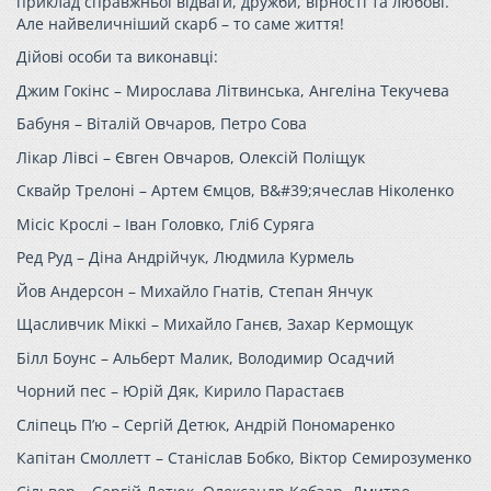
приклад
справжньої відваги, дружби, вірності та любові.
Але найвеличніший скарб – то саме
життя!
Дійові особи та виконавці:
Джим Гокінс – Мирослава Літвинська, Ангеліна Текучева
Бабуня – Віталій Овчаров, Петро Сова
Лікар Лівсі – Євген Овчаров, Олексій Поліщук
Сквайр Трелоні – Артем Ємцов, В&#39;ячеслав Ніколенко
Місіс Крослі – Іван Головко, Гліб Суряга
Ред Руд – Діна Андрійчук, Людмила Курмель
Йов Андерсон – Михайло Гнатів, Степан Янчук
Щасливчик Міккі – Михайло Ганєв, Захар Кермощук
Білл Боунс – Альберт Малик, Володимир Осадчий
Чорний пес – Юрій Дяк, Кирило Парастаєв
Сліпець П’ю – Сергій Детюк, Андрій Пономаренко
Капітан Смоллетт – Станіслав Бобко, Віктор Семирозуменко