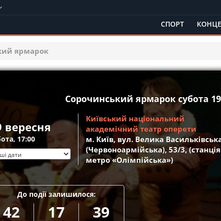
СПОРТ
КОНЦЕ
кий ярмарок
Сорочинський ярмарок субота 19 
Київський національний
9 вересня
академічний театр оперети
ота, 17:00
м. Київ, вул. Велика Васильківськ
(Червоноармійська), 53/3, (станція
метро «Олімпійська»)
До події залишилося:
42
17
39