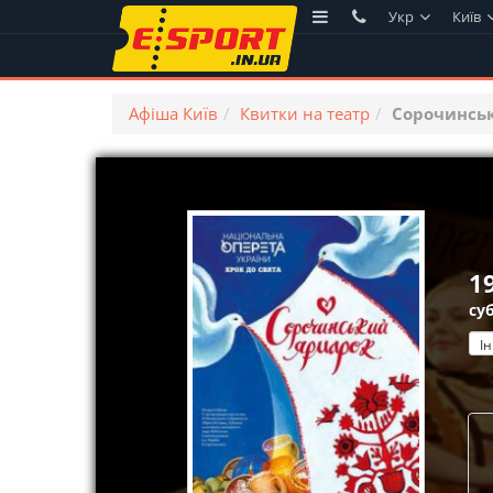
Укр
Київ
Афіша Київ
Квитки на театр
Сорочинсь
1
суб