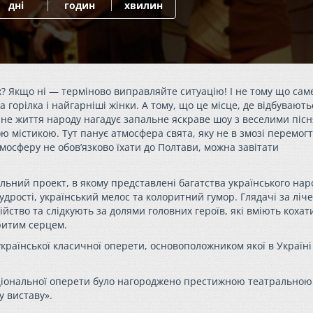
дні
годин
хвилин
х? Якщо ні — терміново виправляйте ситуацію! І не тому що сам
горілка і найгарніші жінки. А тому, що це місце, де відбувають
денне життя народу нагадує запальне яскраве шоу з веселими піс
 містикою. Тут панує атмосфера свята, яку не в змозі перемогт
тмосферу не обов’язково їхати до Полтави, можна завітати
ний проект, в якому представлені багатства українського нар
дрості, український мелос та колоритний гумор. Глядачі за ліче
йство та слідкують за долями головних героїв, які вміють кохат
ритим серцем.
раїнської класичної оперети, основоположником якої в Україні
аціональної оперети було нагороджено престижною театральною
 виставу».