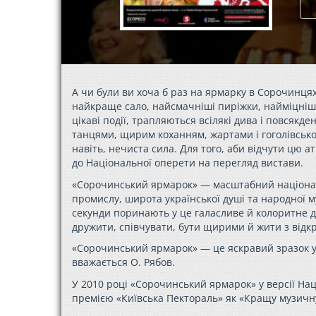
А чи були ви хоча б раз на ярмарку в Сорочинця
найкраще сало, найсмачніші пиріжки, найміцніша 
цікаві події, трапляються всілякі дива і повсяк
танцями, щирим коханням, жартами і гоголівською
навіть, нечиста сила. Для того, аби відчути цю а
до Національної оперети на перегляд вистави.
«Сорочинський ярмарок» — масштабний національ
промислу, широта української душі та народної му
секунди поринають у це галасливе й колоритне ді
дружити, співчувати, бути щирими й жити з відк
«Сорочинський ярмарок» — це яскравий зразок ук
вважається О. Рябов.
У 2010 році «Сорочинський ярмарок» у версії Н
премією «Київська Пектораль» як «Кращу музичну