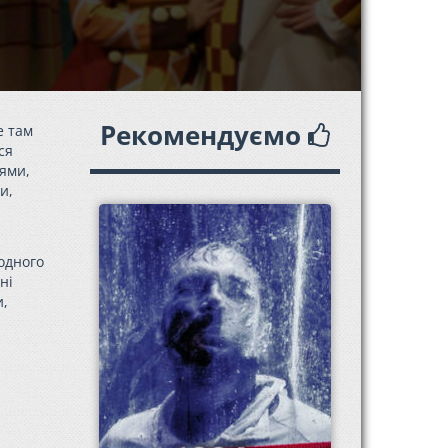
Рекомендуємо
е там
ся
нями,
и,
одного
ні
и,