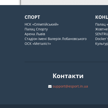
СПОРТ
КОН
НСК «Олімпійський»
Палац 
Палац Спорту
Жовтне
Арена Львів
SENTR
Стадіон імені Валерія Лобановського
Docker`
ОСК «Металіст»
Культур
Контакти
support@esport.in.ua