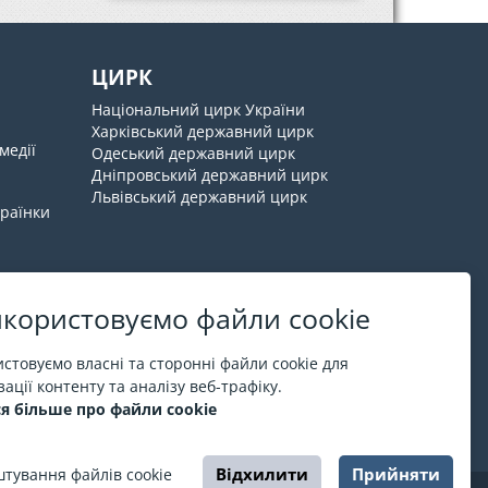
ЦИРК
Національний цирк України
Харківський державний цирк
медії
Одеський державний цирк
Дніпровський державний цирк
Львівський державний цирк
країнки
користовуємо файли cookie
Про ESPORT
.in.ua
стовуємо власні та сторонні файли cookie для
ації контенту та аналізу веб-трафіку.
На ESPORT.in.ua представлена афіша Києва та
я більше про файли cookie
інших міст України. Всі квитки продаються
офіційно. Ми працюємо безпосередньо з касами.
Відхилити
Прийняти
тування файлів cookie