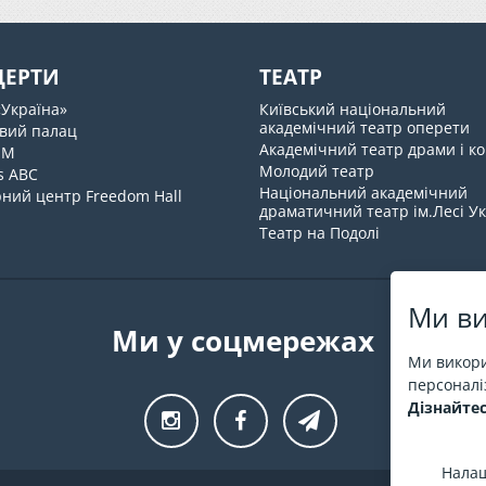
ЦЕРТИ
ТЕАТР
«Україна»
Київський національний
академічний театр оперети
вий палац
Академічний театр драми і ко
UM
Молодий театр
s ABC
Національний академічний
ний центр Freedom Hall
драматичний театр ім.Лесі У
Театр на Подолі
Ми ви
Ми у соцмережах
Ми викори
персоналіз
Дізнайтес
Налаш