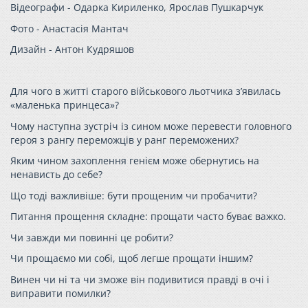
Відеографи -
Одарка Кириленко, Ярослав Пушкарчук
Фото -
Анастасія Мантач
Дизайн -
Антон Кудряшов
Для чого в житті старого військового льотчика з’явилась
«маленька принцеса»?
Чому наступна зустріч із сином може перевести головного
героя з рангу переможців у ранг переможених?
Яким чином захоплення генієм може обернутись на
ненависть до себе?
Що тоді важливіше: бути прощеним чи пробачити?
Питання прощення складне: прощати часто буває важко.
Чи завжди ми повинні це робити?
Чи прощаємо ми собі, щоб легше прощати іншим?
Винен чи ні та чи зможе він подивитися правді в очі і
виправити помилки?