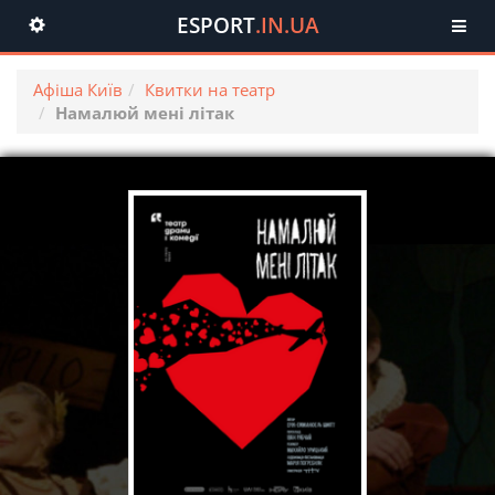
ESPORT
.IN.UA
Toggle
navigation
Афіша Київ
Квитки на театр
Намалюй мені літак