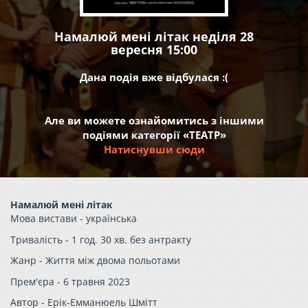
Намалюй мені літак неділя 28
вересня 15:00
Дана подія вже відбулася :(
Але ви можете ознайомитись з іншими
подіями категорії «ТЕАТР»
Натиснувши сюди
Намалюй мені літак
Мова вистави -
українська
Тривалість -
1 год. 30 хв. без антракту
Жанр -
Життя між двома польотами
Прем'єра -
6 травня 2023
Автор -
Ерік-Емманюель Шмітт