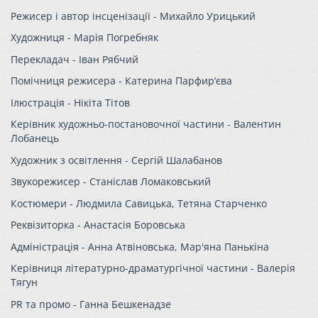
Режисер і автор інсценізації -
Михайло Урицький
Художниця -
Марія Погребняк
Перекладач -
Іван Рябчий
Помічниця режисера -
Катерина Парфир‘єва
Ілюстрація -
Нікіта Тітов
Керівник художньо-постановочної частини -
Валентин
Лобанець
Художник з освітлення -
Сергій Шалабанов
Звукорежисер -
Станіслав Ломаковський
Костюмери -
Людмила Савицька, Тетяна Старченко
Реквізиторка -
Анастасія Боровська
Адміністрація -
Анна Атвіновська, Мар'яна Панькіна
Керівниця літературно-драматургічної частини -
Валерія
Тягун
PR та промо -
Ганна Бешкенадзе