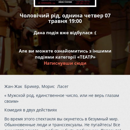
Чоловічий рід, однина четвер 07
травня 19:00
Дана подія вже відбулася :(
Але ви можете ознайомитись з іншими
подіями категорії «ТЕАТР»
Натиснувши сюди
Жан-Жак Брикер, Морис Ласег
«
Мужской род, единственное число, или не верь глазам
своим»
Комедия в двух действиях
Во время этого спектакля вы окунетесь в безумный мир.
Обыкновенные люди и транссексуалы. Не пугайтесь! Все