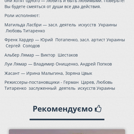
они хотят одного — любить и быть любимыми. Поверьте!
Вы будете смеяться от души все два действия.
Роли исполняют:
Матильда Ласбри — засл. деятель искусств Украины
Любовь Титаренко
Френк Хардер — Юрий Потапенко, засл. артист Украины
Сергей Солодов
Альбер Лямар — Виктор Шестаков
Луи Лямар — Владимир Онищенко, Андрей Попков
Жасант — Ирина Малыгина, Зоряна Цвык
Режиссеры-постановщики - Герман Царев, Любовь
Титаренко заслуженный деятель искусств Украины
Рекомендуємо