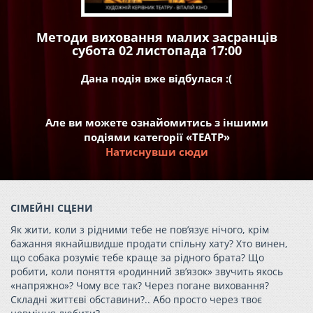
Методи виховання малих засранців
субота 02 листопада 17:00
Дана подія вже відбулася :(
Але ви можете ознайомитись з іншими
подіями категорії «ТЕАТР»
Натиснувши сюди
СІМЕЙНІ СЦЕНИ
Як жити, коли з рідними тебе не пов’язує нічого, крім
бажання якнайшвидше продати спільну хату? Хто винен,
що собака розуміє тебе краще за рідного брата? Що
робити, коли поняття «родинний зв’язок» звучить якось
«напряжно»? Чому все так? Через погане виховання?
Складні життєві обставини?.. Або просто через твоє