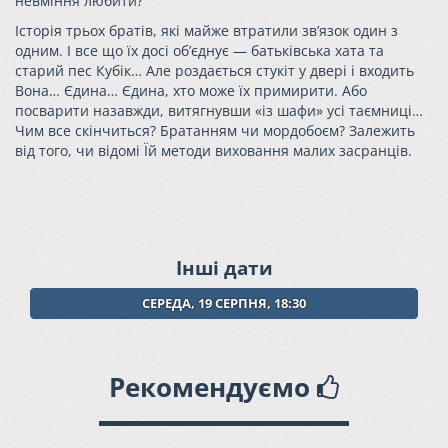
невміння любити?
Історія трьох братів, які майже втратили зв’язок один з
одним. І все що їх досі об’єднує — батьківська хата та
старий пес Кубік… Але роздається стукіт у двері і входить
Вона… Єдина… Єдина, хто може їх примирити. Або
посварити назавжди, витягнувши «із шафи» усі таємниці…
Чим все скінчиться? Братанням чи мордобоєм? Залежить
від того, чи відомі Їй методи виховання малих засранців.
Інші дати
СЕРЕДА, 19 СЕРПНЯ, 18:30
Рекомендуємо