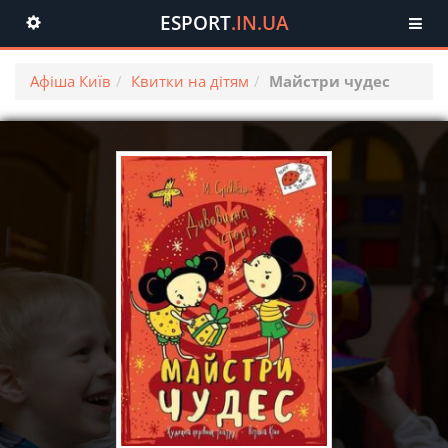
ESPORT
.IN.UA
Toggle
navigation
Афіша Київ
Квитки на дітям
Майстри чудес