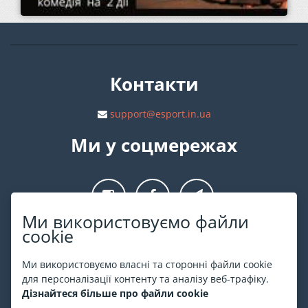
Контакти
support@esport.in.ua
Ми у соцмережах
Ми використовуємо файли
cookie
Про ESPORT
.in.ua
Ми використовуємо власні та сторонні файли cookie
На ESPORT.in.ua представлена афіша Києва та інших міст
для персоналізації контенту та аналізу веб-трафіку.
України. Всі квитки продаються офіційно. Ми працюємо
Дізнайтеся більше про файли cookie
безпосередньо з касами.