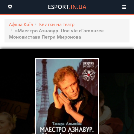
ESPORT
.IN.UA
Toggle
navigation
Афіша Київ
Квитки на театр
«Маестро Азнавур. Une vie d`amoure»
Моновистава Петра Миронова