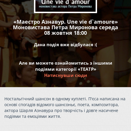
«Маестро Азнавур. Une vie d`amoure»
Моновистава Петра Миронова середа
08 жовтня 18:00
Дана подія вже відбулася :(
Але ви можете ознайомитись з іншими
подіями категорії «ТЕАТР»
Натиснувши сюди
Ностальгічний шансон в одному куплеті. П'єса написана на
основі спогадів відомого шансоньє, поета, композитора,
актора Шарля Азнавура про творчість і довге насичене
подіями та емоціями життя.