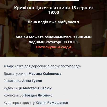
Крихітка Цахес пʼятниця 18 серпня
19:00
Дана подія вже відбулася :(
Але ви можете ознайомитись з іншими
подіями категорії «ТЕАТР»
Натиснувши сюди
Жанр
: казка для дорослих в епоху пост-правди
Драматургиня
Марина Смілянець
Режисерка
Анна Турло
Художниця
Анастасія Лелюк
Композитор
Богдан Лисенко
Кураторка проєкту
Ксенія Ромашенко