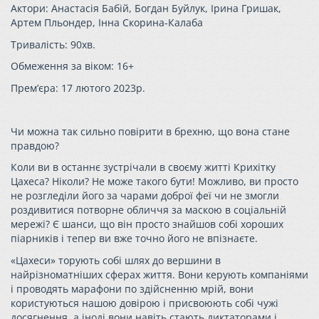
Актори: Анастасія Бабій, Богдан Буйлук, Ірина Гришак,
Артем Пльондер, Інна Скорина-Калаба
Тривалість: 90хв.
Обмеження за віком: 16+
Прем’єра: 17 лютого 2023р.
Чи можна так сильно повірити в бре
хню, що вона стане
правдою?
Коли ви в останнє зустрічали в своєму житті Крихітку
Цахеса? Ніколи? Не може такого бути! Можливо, ви просто
не розгледіли його за чарами доброї феї чи не змогли
роздивитися потворне обличчя за маскою в соціальній
мережі? Є шанси, що він просто знайшов собі хороших
піарників і тепер ви вже точно його не впізнаєте.
«Цахеси» торують собі шлях до вершини в
найрізноматніших сферах життя. Вони керують компаніями
і проводять марафони по здійсненню мрій, вони
користуються нашою довірою і присвоюють собі чужі
досягнення, а іноді вони навіть стають диктаторами і