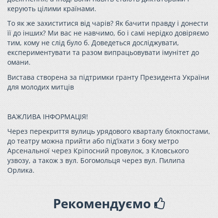
керують цілими країнами.
То як же захиститися від чарів? Як бачити правду і донести
її до інших? Ми вас не навчимо, бо і самі нерідко довіряємо
тим, кому не слід було б. Доведеться досліджувати,
експериментувати та разом випрацьовувати імунітет до
омани.
Вистава створена за підтримки гранту Президента України
для молодих митців
ВАЖЛИВА ІНФОРМАЦІЯ!
Через перекриття вулиць урядового кварталу блокпостами,
до театру можна прийти або під’їхати з боку метро
Арсенальної через Кріпосний провулок, з Кловського
узвозу, а також з вул. Богомольця через вул. Пилипа
Орлика.
Рекомендуємо