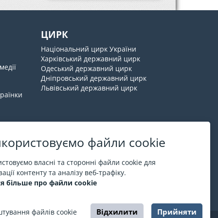
ЦИРК
Національний цирк України
Харківський державний цирк
медії
Одеський державний цирк
Дніпровський державний цирк
Львівський державний цирк
країнки
користовуємо файли cookie
Про ESPORT
.in.ua
стовуємо власні та сторонні файли cookie для
ації контенту та аналізу веб-трафіку.
На ESPORT.in.ua представлена афіша Києва та
я більше про файли cookie
інших міст України. Всі квитки продаються
офіційно. Ми працюємо безпосередньо з касами.
Відхилити
Прийняти
тування файлів cookie