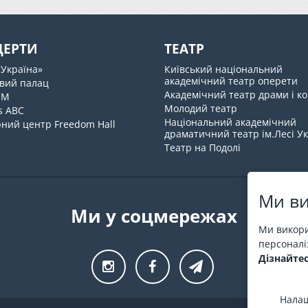
ЦЕРТИ
ТЕАТР
«Україна»
Київський національний
академічний театр оперети
вий палац
Академічний театр драми і ко
UM
Молодий театр
s ABC
Національний академічний
ний центр Freedom Hall
драматичний театр ім.Лесі У
Театр на Подолі
Ми ви
Ми у соцмережах
Ми викори
персоналіз
Дізнайтес
Налаш