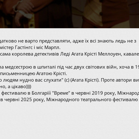
атково не варто представляти, адже їх всі знають ледь не з
стер Гастінгс і міс Марпл.
ама королева детективів Леді Агата Крісті Меллоуен, кавал
 медсестрою в шпиталі під час двух світових війн, хоча в 1
 письменницею Агатою Крісті.
 людям нудно вас слухати" (с) (Агата Крісті). Проте автори в
, а цікаво))))
фестивалю в Болгаріїї "Време" в червні 2019 року, Міжнаро
 в червні 2025 року, Міжнародного театрального фестивалю 