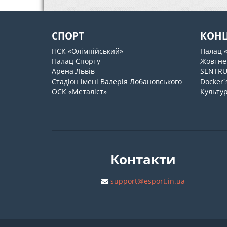
СПОРТ
КОН
НСК «Олімпійський»
Палац 
Палац Спорту
Жовтне
Арена Львів
SENTR
Стадіон імені Валерія Лобановського
Docker`
ОСК «Металіст»
Культур
Контакти
support@esport.in.ua