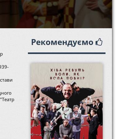
Рекомендуємо
ер
939-
истави
дного
"Театр