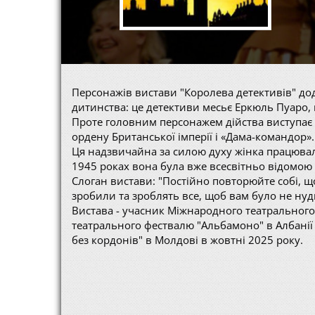
Персонажів вистави "Королева детективів" дод
дитинства: це детективи месьє Еркюль Пуаро, мі
Проте головним персонажем дійства виступає с
ордену Британської імперії і «Дама-командор».
Ця надзвичайна за силою духу жінка працювала
1945 роках вона була вже всесвітньо відомою
Слоган вистави: "Постійно повторюйте собі, що
зробили та зроблять все, щоб вам було не нудно
Вистава - учасник Міжнародного театрального 
театрального фествалю "Альбамоно" в Албанії
без кордонів" в Молдові в жовтні 2025 року.