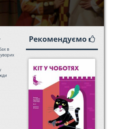
Рекомендуємо
,
бах в
суворих
у
вжди