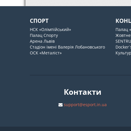
СПОРТ
КОН
НСК «Олімпійський»
Палац 
Палац Спорту
Жовтне
Арена Львів
SENTR
Стадіон імені Валерія Лобановського
Docker`
ОСК «Металіст»
Культур
Контакти
support@esport.in.ua