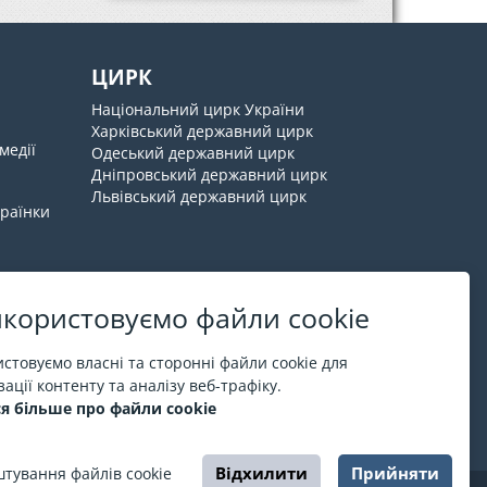
ЦИРК
Національний цирк України
Харківський державний цирк
медії
Одеський державний цирк
Дніпровський державний цирк
Львівський державний цирк
країнки
користовуємо файли cookie
Про ESPORT
.in.ua
стовуємо власні та сторонні файли cookie для
ації контенту та аналізу веб-трафіку.
На ESPORT.in.ua представлена афіша Києва та
я більше про файли cookie
інших міст України. Всі квитки продаються
офіційно. Ми працюємо безпосередньо з касами.
Відхилити
Прийняти
тування файлів cookie