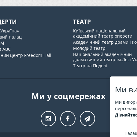
ЦЕРТИ
ТЕАТР
«Україна»
Київський національний
академічний театр оперети
вий палац
Академічний театр драми і ко
UM
Молодий театр
s ABC
Національний академічний
ний центр Freedom Hall
драматичний театр ім.Лесі У
Театр на Подолі
Ми ви
Ми у соцмережах
Ми викори
персоналіз
Дізнайтес
Налаш