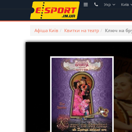
Укр
Київ
Афіша Київ
Квитки на театр
Ключ на бру