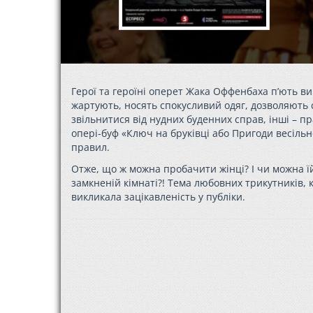
Герої та героїні оперет Жака Оффенбаха п’ють в
жартують, носять спокусливий одяг, дозволяють с
звільнитися від нудних буденних справ, інші – п
опері-буф «Ключ на бруківці або Пригоди весільно
правил.
Отже, що ж можна пробачити жінці? І чи можна ї
замкненій кімнаті?! Тема любовних трикутників, к
викликала зацікавленість у публіки.