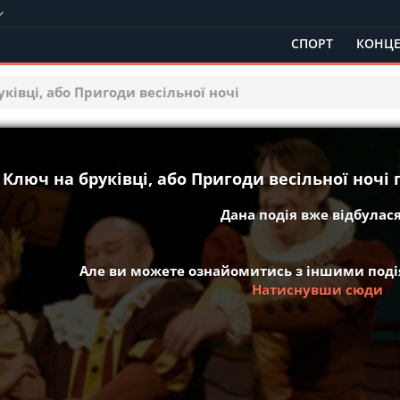
СПОРТ
КОНЦЕ
ківці, або Пригоди весільної ночі
Ключ на бруківці, або Пригоди весільної ночі 
Дана подія вже відбулася 
Але ви можете ознайомитись з іншими подія
Натиснувши сюди