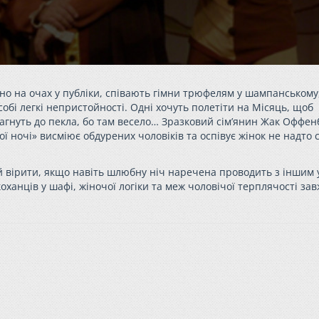
ино на очах у публіки, співають гімни трюфелям у шампанському
обі легкі непристойності. Одні хочуть полетіти на Місяць, щоб
рагнуть до пекла, бо там весело… Зразковий сім’янин Жак Оффен
ї ночі» висміює обдурених чоловіків та оспівує жінок не надто 
й вірити, якщо навіть шлюбну ніч наречена проводить з іншим 
оханців у шафі, жіночої логіки та меж чоловічої терплячості за