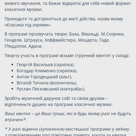
живого звучання, та бажає відкрити для себе новий формат
класичної музики.
Приходьте та доторкніться до магії дійства, назва якому
«Класика під зорями».
В програмі прозвучать твори: Баха, Вівальді, М.Скорика,
Генделя, Штрауса, Хоффмайстера, Моцарта, Гаде,
П’яццолли, Адана.
Творчу участь в програмі візьме струнний квінтет у складі:
Георгій Васильєв (скрипка),
Богодар Клименко (скрипка),
Антон Городецький (альт),
Віталій Тичина (віолончель),
Руслан Пясковський (контрабас).
Зробіть музичний дарунок собі та своїм друзям –
відпочиньте душею на програмі класичної музики.
Ваші квитки – це Ваші гроші, які в будь якому разі не будуть
втрачені*.
* У разі відміни (зупинення) мистецької програми у зв’язку
з повідомленням про повітряну тривогу, кошти за квитки