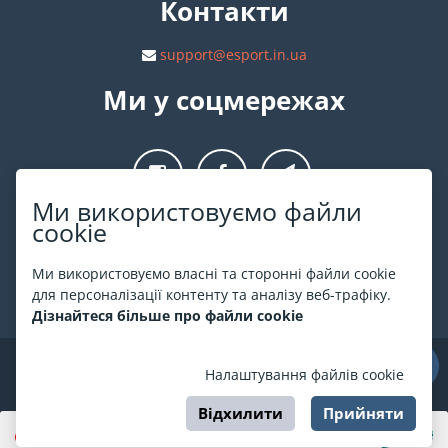
Контакти
support@esport.in.ua
Ми у соцмережах
Ми використовуємо файли
cookie
Про ESPORT
.in.ua
Ми використовуємо власні та сторонні файли cookie
На ESPORT.in.ua представлена афіша Києва та інших міст
для персоналізації контенту та аналізу веб-трафіку.
України. Всі квитки продаються офіційно. Ми працюємо
Дізнайтеся більше про файли cookie
безпосередньо з касами.
©
ESPORT
.in.ua
2026
Налаштування файлів cookie
Відхилити
Прийняти