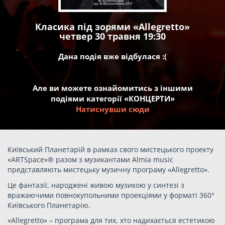
Класика під зорями «Allegretto»
четвер 30 травня 19:30
Дана подія вже відбулася :(
Але ви можете ознайомитись з іншими
подіями категорії «КОНЦЕРТИ»
Натиснувши сюди
Київський Планетарій в рамках свого мистецького проекту
«ARTSpace»® разом з музикантами Almia music
представляють мистецьку музичну програму «Аllegretto».
Це фантазії, народжені живою музикою у синтезі з
вражаючими повнокупольними проекціями у форматі 360°
Київського Планетарію.
«Аllegretto» – програма для тих, хто надихається естетикою