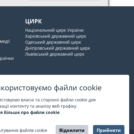
ЦИРК
Національний цирк України
Харківський державний цирк
медії
Одеський державний цирк
Дніпровський державний цирк
Львівський державний цирк
країнки
користовуємо файли cookie
Про ESPORT
.in.ua
стовуємо власні та сторонні файли cookie для
ації контенту та аналізу веб-трафіку.
На ESPORT.in.ua представлена афіша Києва та
я більше про файли cookie
інших міст України. Всі квитки продаються
офіційно. Ми працюємо безпосередньо з касами.
Відхилити
Прийняти
тування файлів cookie