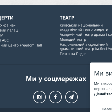
ЦЕРТИ
ТЕАТР
«Україна»
Київський національний
академічний театр оперети
вий палац
Академічний театр драми і ко
UM
Молодий театр
s ABC
Національний академічний
ний центр Freedom Hall
драматичний театр ім.Лесі У
Театр на Подолі
Ми ви
Ми у соцмережах
Ми викори
персоналіз
Дізнайтес
Налаш