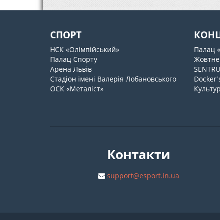
СПОРТ
КОН
НСК «Олімпійський»
Палац 
Палац Спорту
Жовтне
Арена Львів
SENTR
Стадіон імені Валерія Лобановського
Docker`
ОСК «Металіст»
Культур
Контакти
support@esport.in.ua