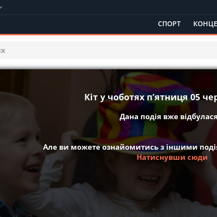
СПОРТ
КОНЦЕ
ях
Кіт у чоботях пʼятниця 05 че
Дана подія вже відбулася 
Але ви можете ознайомитись з іншими подія
Натиснувши сюди