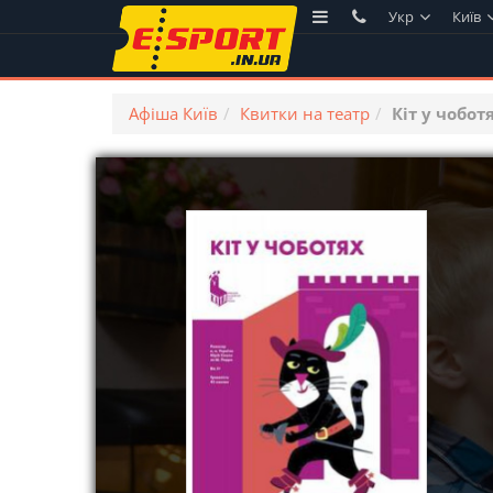
Укр
Київ
Афіша Київ
Квитки на театр
Кіт у чобот