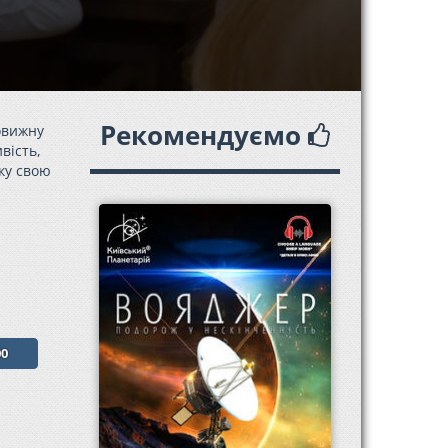
Рекомендуємо
овижну
вість,
аку свою
00