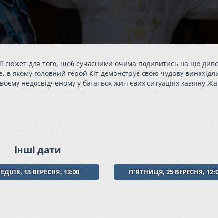
 її сюжет для того, щоб сучасними очима подивитись на цю див
, в якому головний герой Кіт демонструє свою чудову винахідли
 своєму недосвідченому у багатьох життєвих ситуаціях хазяїну Ж
Інші дати
ЕДІЛЯ, 13 ВЕРЕСНЯ, 12:00
ПʼЯТНИЦЯ, 25 ВЕРЕСНЯ, 12: