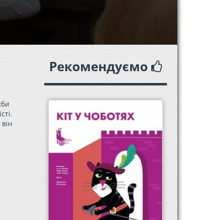
Рекомендуємо
кби
сті.
 він