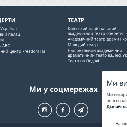
ЦЕРТИ
ТЕАТР
«Україна»
Київський національний
академічний театр оперети
вий палац
Академічний театр драми і ко
UM
Молодий театр
s ABC
Національний академічний
ний центр Freedom Hall
драматичний театр ім.Лесі У
Театр на Подолі
Ми ви
Ми у соцмережах
Ми викори
персоналіз
Дізнайтес
Налаш