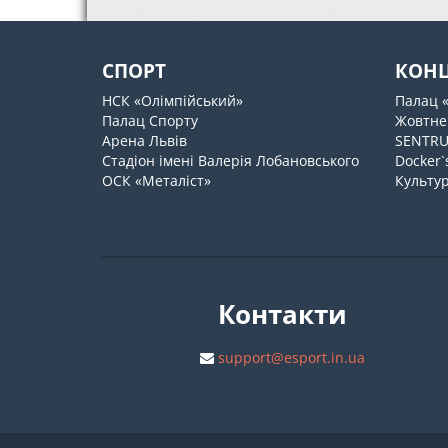
СПОРТ
КОН
НСК «Олімпійський»
Палац 
Палац Спорту
Жовтне
Арена Львів
SENTR
Стадіон імені Валерія Лобановського
Docker`
ОСК «Металіст»
Культур
Контакти
support@esport.in.ua