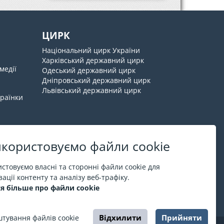
ЦИРК
Національний цирк України
Харківський державний цирк
медії
Одеський державний цирк
Дніпровський державний цирк
Львівський державний цирк
країнки
користовуємо файли cookie
Про ESPORT
.in.ua
стовуємо власні та сторонні файли cookie для
ації контенту та аналізу веб-трафіку.
На ESPORT.in.ua представлена афіша Києва та
я більше про файли cookie
інших міст України. Всі квитки продаються
офіційно. Ми працюємо безпосередньо з касами.
Відхилити
Прийняти
тування файлів cookie