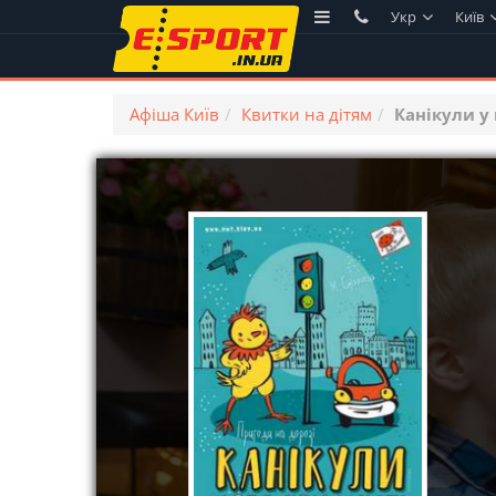
Укр
Київ
Афіша Київ
Квитки на дітям
Канікули у