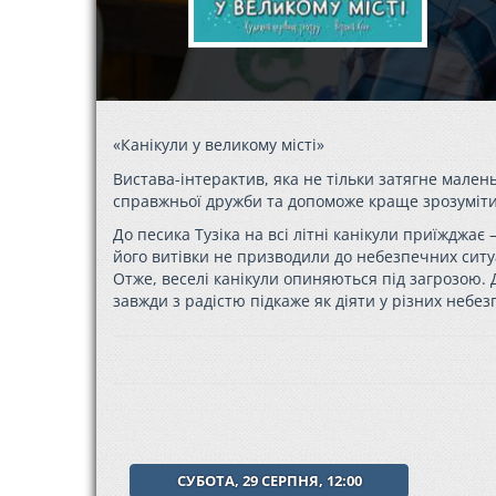
«Канікули у великому місті»
Вистава-інтерактив, яка не тільки затягне мален
справжньої дружби та допоможе краще зрозуміти
До песика Тузіка на всі літні канікули приїжджає 
його витівки не призводили до небезпечних ситуац
Отже, веселі канікули опиняються під загрозою.
завжди з радістю підкаже як діяти у різних небез
СУБОТА, 29 СЕРПНЯ, 12:00