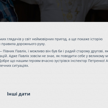
ьких глядачів у світ неймовірних пригод, а ще покаже історію
 правила дорожнього руху.
— Півник Павлік, і можливо він був би і радий старому другові, я
ій. Адже Павлік зовсім не знає, як поводити себе у великому мі
 Добре що нашим героям вчасно зустрівся інспектор Петренко! А
печних ситуаціях.
Інші дати