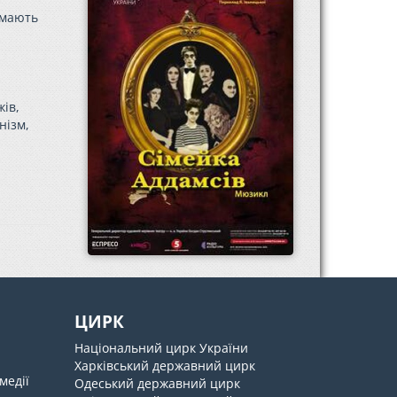
 мають
ів,
нізм,
ЦИРК
Національний цирк України
Харківський державний цирк
медії
Одеський державний цирк