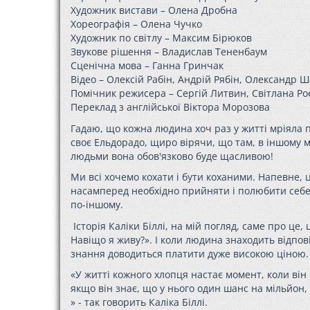
Художник вистави – Олена Дробна
Хореографія – Олена Чучко
Художник по світлу – Максим Бірюков
Звукове рішення – Владислав Тененбаум
Сценічна мова – Ганна Гринчак
Відео – Олексій Рабін, Андрій Рябін, Олександр 
Помічник режисера – Сергій Литвин, Світлана Ро
Переклад з англійської Віктора Морозова
Гадаю, що кожна людина хоч раз у житті мріяла про 
своє Ельдорадо, щиро вірячи, що там, в іншому міс
людьми вона обов'язково буде щасливою!
Ми всі хочемо кохати і бути коханими. Напевне, 
насамперед необхідно прийняти і полюбити себе..
по-іншому.
Історія Каліки Біллі, на мій погляд, саме про це, 
Навіщо я живу?». І коли людина знаходить відпові
знання доводиться платити дуже високою ціною.
«У житті кожного хлопця настає момент, коли він 
якщо він знає, що у нього один шанс на мільйон,
» - так говорить Каліка Біллі.