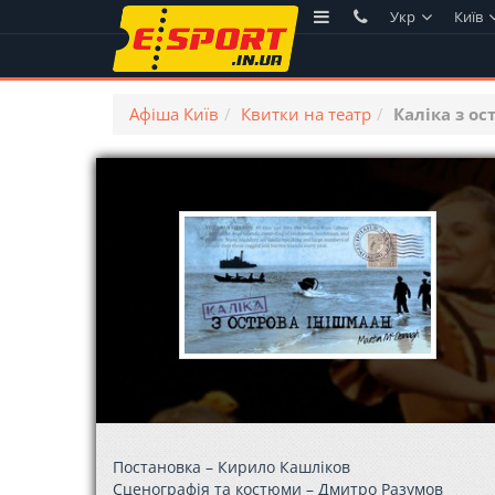
Укр
Київ
Афіша Київ
Квитки на театр
Каліка з о
Постановка – Кирило Кашліков
Сценографія та костюми – Дмитро Разумов