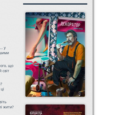
.. у
іншими
того, що
 світ
я?
 ці
віть
лі жити?