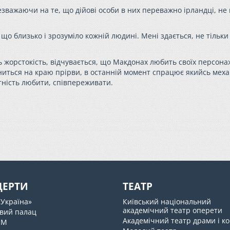
езважаючи на те, що дійові особи в них переважно ірландці, не
 що близько і зрозуміло кожній людині. Мені здається, не тільки
 жорстокість, відчувається, що Макдонах любить своїх персонаж
ниться на краю прірви, в останній момент спрацює якийсь меха
атність любити, співпереживати.
ЦЕРТИ
ТЕАТР
«Україна»
Київський національний
академічний театр оперети
вий палац
Академічний театр драми і ко
UM