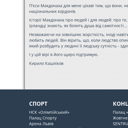
П'єси Макдонаха для мене цікаві тим, що вони, н
національних кордонів.
Історії Макдонаха про людей і для людей: про те,
ірландці знають, як болить душа від самотності...
Незважаючи на зовнішню жорсткість, іноді навіть
любить людей. Він вірить, що, коли людство опи
який розбудить у людині її людську сутність - зд
І у цій вірі я його щиро підтримую.
Кирило Кашліков
СПОРТ
КОН
НСК «Олімпійський»
Палац 
Палац Спорту
Жовтне
Арена Львів
SENTR