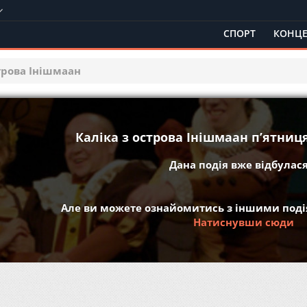
СПОРТ
КОНЦЕ
строва Інішмаан
Каліка з острова Інішмаан пʼятниця
Дана подія вже відбулася 
Але ви можете ознайомитись з іншими подія
Натиснувши сюди