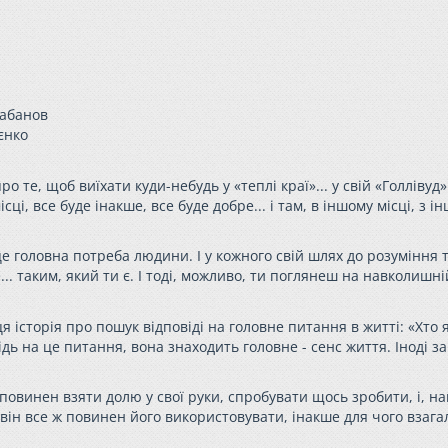
Шабанов
єнко
те, щоб виїхати куди-небудь у «теплі краї»... у свій «Голлівуд».
ці, все буде інакше, все буде добре... і там, в іншому місці, з 
це головна потреба людини. І у кожного свій шлях до розуміння 
. таким, який ти є. І тоді, можливо, ти поглянеш на навколишній
ця історія про пошук відповіді на головне питання в житті: «Хто 
дь на це питання, вона знаходить головне - сенс життя. Іноді за
повинен взяти долю у свої руки, спробувати щось зробити, і, на
 він все ж повинен його використовувати, інакше для чого взага