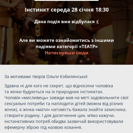
Інстинкт середа 28 січня 18:30
Дана подія вже відбулася :(
Але ви можете ознайомитись з іншими
подіями категорії «ТЕАТР»
Натиснувши сюди
За мотивами творів Ольги Кобилянської
Здавна ні для кого не секрет, що відносини чоловіка
та жінки будуються на їх природних інстинктах.
Чоловік-«мисливець» завжди мав на меті задовольнити свої
сексуальні потреби та наплодити дітей (можна від різних
жінок), а жінка-«мати» натомість бажала знайти захисника,
створити родину. І для досягнення цих, м’яко кажучи,
інстинктивних потреб обидва зазвичай використовували
ефемерну зброю під назвою кохання.