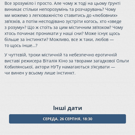
Все зрозуміло і просто. Але чому ж тоді на цьому ґрунті
виникає стільки непорозумінь та розчарувань? Чому
ми можемо з легковажністю ставитись до «любовних»
зв’язків, а потім несподівано зустріти когось, хто «зведе
з розуму»? Що ж стоїть за цим містичним зв’язком? Чому
хтось починає проникати у наші сни? Може існує щось
більше за інстинкти? Можливо, все ж таки, любов —
то щось інше…?
У чуттєвій, трохи містичній та небезпечно еротичній
виставі режисера Віталія Кіно за творами загадкової Ольги
Кобилянської, актори НУТу намагаються з’ясувати —
чи винен у всьому лише інстинкт.
Інші дати
СЕРЕДА, 26 СЕРПНЯ, 18:30