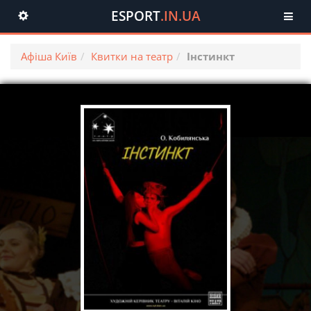
ESPORT
.IN.UA
Toggle
navigation
Афіша Київ
Квитки на театр
Інстинкт