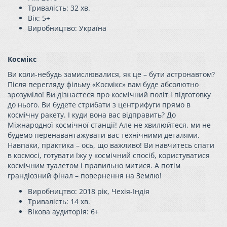
Тривалість: 32 хв.
Вік: 5+
Виробництво: Україн
а
Космікс
Ви коли-небудь замислювалися, як це – бути астронавтом?
Після перегляду фільму «Космікс» вам буде абсолютно
зрозуміло! Ви дізнаєтеся про космічний політ і підготовку
до нього. Ви будете стрибати з центрифуги прямо в
космічну ракету. І куди вона вас відправить? До
Міжнародної космічної станції! Але не хвилюйтеся, ми не
будемо перенавантажувати вас технічними деталями.
Навпаки, практика – ось, що важливо! Ви навчитесь спати
в космосі, готувати їжу у космічний спосіб, користуватися
космічним туалетом і правильно митися. А потім
грандіозний фінал – повернення на Землю!
Виробництво: 2018 рік, Чехія-Індія
Тривалість: 14 хв.
Вікова аудиторія:
6+