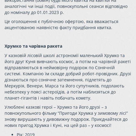
використання (обмін) будь якого квитка на квитки на
аналогічні чи інші події, повнокупольні сеанси відповідно
до номіналу до 01.01.2023 р.
Це оголошення є публічною офертою, яка вважається
акцентованою наявністю факту придбання квитка.
Хрумко та чарівна ракета
У казковій лісовій школі астрономії маленький
Хрумко
та
його друг Куня вивчають космос, а потім на чарівній ракеті
відправляються в неймовірну подорож по Сонячній
системі. Компанію їм складе добрий робот-провідник. Друзі
дізнаються про сонячне затемнення, підлетять до
Меркурія, Венери, Марса та його супутників, подолають
небезпеку у поясі астероїдів, а потім наблизяться до
планет-гігантів і навіть побачать комету.
Улюблені казкові герої –
Хрумко
та його друзі – з
повнокупольного фільму “Пригоди
Хрумка
у зимовому лісі”
знову вирушають у дивовижну подорож. Приєднайтеся до
нових пригод
Хрумка
і Куні, на цей раз – у космосі!
Рік: 2019