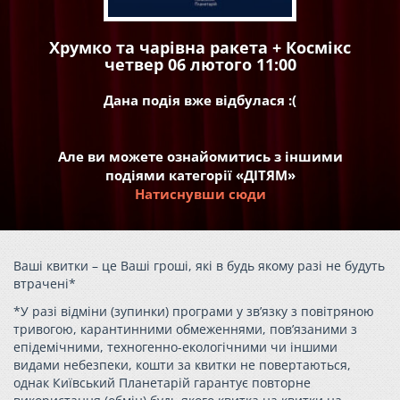
Хрумко та чарівна ракета + Космікс
четвер 06 лютого 11:00
Дана подія вже відбулася :(
Але ви можете ознайомитись з іншими
подіями категорії «ДІТЯМ»
Натиснувши сюди
Ваші квитки – це Ваші гроші, які в будь якому разі не будуть
втрачені*
*У разі відміни (зупинки) програми у зв’язку з повітряною
тривогою, карантинними обмеженнями, пов’язаними з
епідемічними, техногенно-екологічними чи іншими
видами небезпеки, кошти за квитки не повертаються,
однак Київський Планетарій гарантує повторне