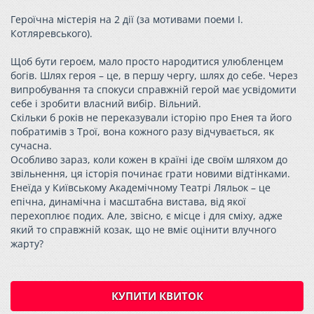
Героїчна містерія на 2 дії (за мотивами поеми І.
Котляревського).
Щоб бути героєм, мало просто народитися улюбленцем
богів. Шлях героя – це, в першу чергу, шлях до себе. Через
випробування та спокуси справжній герой має усвідомити
себе і зробити власний вибір. Вільний.
Скільки б років не переказували історію про Енея та його
побратимів з Трої, вона кожного разу відчувається, як
сучасна.
Особливо зараз, коли кожен в країні іде своїм шляхом до
звільнення, ця історія починає грати новими відтінками.
Енеїда у Київському Академічному Театрі Ляльок – це
епічна, динамічна і масштабна вистава, від якої
перехоплює подих. Але, звісно, є місце і для сміху, адже
який то справжній козак, що не вміє оцінити влучного
жарту?
КУПИТИ КВИТОК