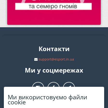
Контакти
support@esport.in.ua
Ми у соцмережах
Ми використовуємо файли
cookie
Про ESPORT
.in.ua