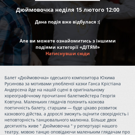
Дюймовочка неділя 15 лютого 12:00
Дана подія вже відбулася :(
Але ви можете ознайомитись з іншими
подіями категорії «ДІТЯМ»
Натиснувши сюди
Балет «Дюймовочка» одеського композитора Юхима
Русинова за мотивами улюбленої казки Ганса Крістіана
Андерсена йде на нашій сцені в оригінальному
хореографічному прочитанні балетмейстера Георгія
Ковтуна. Маленьких глядачів полонить казкова
поетичність балету, старшим — буде цікаво розвиток
казкового дійства, а дорослі зможуть оцінити своєрідність і
неповторність танцювального малюнка. Більше двох
десятиліть живе " Дюймовочка " у репертуарі нашого
театру, мовою танцю оповідаючи маленьким глядачам про