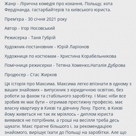
Жанр - Лірична комедія про кохання, Польщу, кота
Фердінанда, гастарбайтерів та київського юриста.
Прем'єра - 30 cічня 2021 року
Автор - Ігор Носовський
Режисерка - Таня Губрій
Художник-постановник - Юрій Ларіонов
Художниця по костюмам - Христина Корабельникова
Помічниця режисерки - Тетяна Хоменко,Наталія Дуброва
Продюсер - Стас Жирков
Ця історія про Максима. Максима легко впізнати в одному з
ваших знайомих – випускник з юридичною освітою, без
роботи за фахом та стабільного заробітку. І Макс ніби все
зробив як має бути – отримав престижну професію, має
власну квартиру в Києві та дівчину Лєну. Проте, в Києві
йому живеться не так як мріялось – диплом юриста
виявився не потрібним, а гроші на весілля треба десь
шукати. Макс прагне більшого і, за рекомендацією
знайомого, вирішує їхати до Польщі на заробітки. Але що