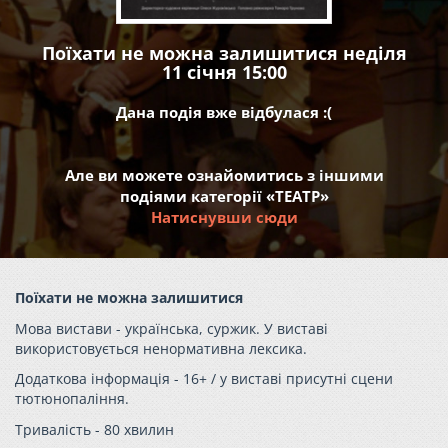
Поїхати не можна залишитися неділя
11 січня 15:00
Дана подія вже відбулася :(
Але ви можете ознайомитись з іншими
подіями категорії «ТЕАТР»
Натиснувши сюди
Поїхати не можна залишитися
Мова вистави - українська, суржик. У виставі
використовується ненормативна лексика.
Додаткова інформація - 16+ / у виставі присутні сцени
тютюнопаління.
Тривалість - 80 хвилин