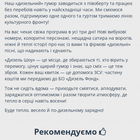
Наш «дизельний» гумор заводиться з півоберту та працює
без перебоїв навіть у найскладніші часи. Ми сміємося
разом, підтримуємо одне одного та гуртом тримаємо лінію
культурного фронту!
На вас чекає свіжа програма в усі три дні! Нові вибухові
номери, колоритні персонажі, нещадна сатира на ворогів,
ніжні й теплі історії про нас із вами та фірмові «дизельні»
пісні, що надихають і єднають.
«Дизель Шоу» — це місце, де збираються ті, хто вірить у
перемогу, цінує щирий гумор і знає, що сміх — це теж
зброя. Кожен ваш квиток — це допомога ЗСУ: частину
коштів ми передаємо до БО «Дизель Фонд».
Тож не сидіть вдома — приходьте сміятися, аплодувати,
заряджатися оптимізмом і разом творити атмосферу, де
тепло в серці навіть восени!
Буде тепло, весело й по-дизельному зарядно!
Рекомендуємо