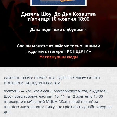
Дизель Шоу. До Дня Козацтва
пʼятниця 10 жовтня 18:00
Дана подія вже відбулася :(
Але ви можете ознайомитись з іншими
подіями категорії «КОНЦЕРТИ»
Натиснувши сюди
«ДИЗЕЛЬ ШОУ»: ГУМОР, ЩО ЄДНАЄ УКРАЇНУ! ОСІННІ
КОНЦЕРТИ НА ПІДТРИМКУ ЗСУ
Жовтень — час, коли осінь розфарбовує міста, а «Дизель
Шоу» розфарбовує настрій! 10, 11 та 12 жовтня о 17:30
приходьте в київський МЦКМ (Жовтневий палац) за
порцією «дизельного» сміху, що гріє навіть у найпохмуріші
дні!