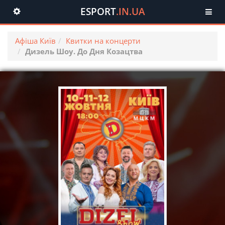
ESPORT
.IN.UA
Toggle
navigation
Афіша Київ
Квитки на концерти
Дизель Шоу. До Дня Козацтва