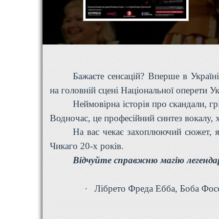
Бажаєте сенсацій? Вперше в Украї
на головній сцені Національної оперети Ук
Неймовірна історія про скандали, гр
Водночас, це професійний синтез вокалу, х
На вас чекає захоплюючий сюжет, я
Чикаго 20-х років.
Відчуйте справжню магію легендар
·
Лібрето Фреда Ебба, Боба Фос