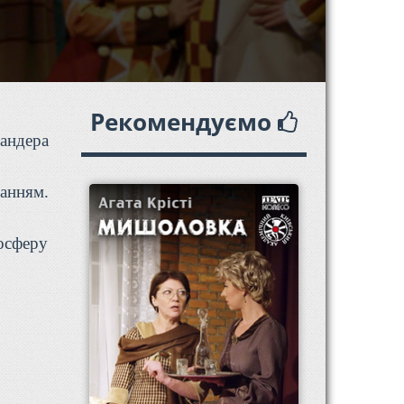
Рекомендуємо
андера
ханням.
осферу