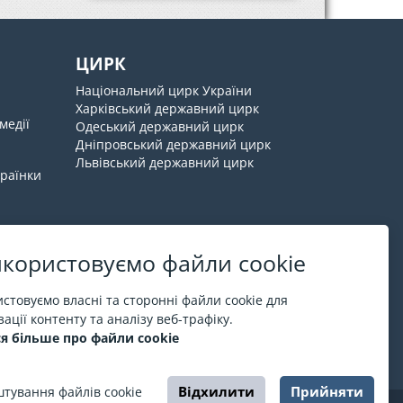
ЦИРК
Національний цирк України
Харківський державний цирк
медії
Одеський державний цирк
Дніпровський державний цирк
Львівський державний цирк
країнки
користовуємо файли cookie
Про ESPORT
.in.ua
стовуємо власні та сторонні файли cookie для
ації контенту та аналізу веб-трафіку.
На ESPORT.in.ua представлена афіша Києва та
я більше про файли cookie
інших міст України. Всі квитки продаються
офіційно. Ми працюємо безпосередньо з касами.
Відхилити
Прийняти
тування файлів cookie