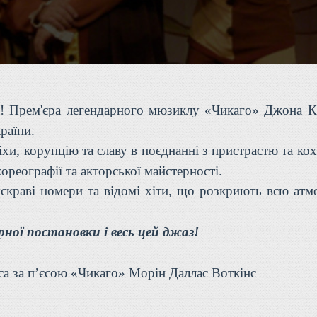
ні! Прем'єра легендарного мюзиклу «Чикаго» Джона К
раїни.
іхи, корупцію та славу в поєднанні з пристрастю та ко
ореографії та акторської майстерності.
скраві номери та відомі хіти, що розкриють всю атм
ної постановки і весь цей джаз!
са за пʼєсою «Чикаго» Морін Даллас Воткінс