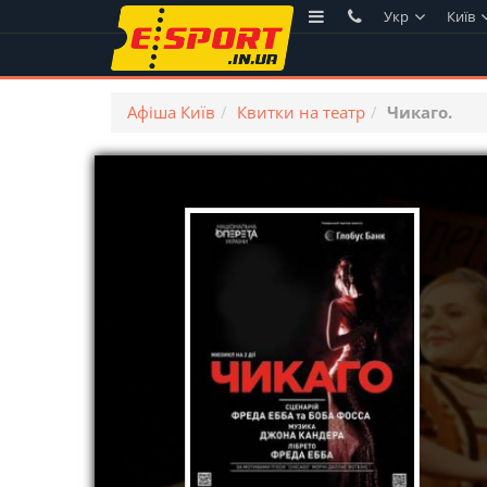
Укр
Київ
Афіша Київ
Квитки на театр
Чикаго.