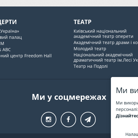
ЦЕРТИ
ТЕАТР
«Україна»
Київський національний
академічний театр оперети
вий палац
Академічний театр драми і ко
UM
Молодий театр
s ABC
Національний академічний
ний центр Freedom Hall
драматичний театр ім.Лесі У
Театр на Подолі
Ми ви
Ми у соцмережах
Ми викори
персоналіз
Дізнайтес
Налаш