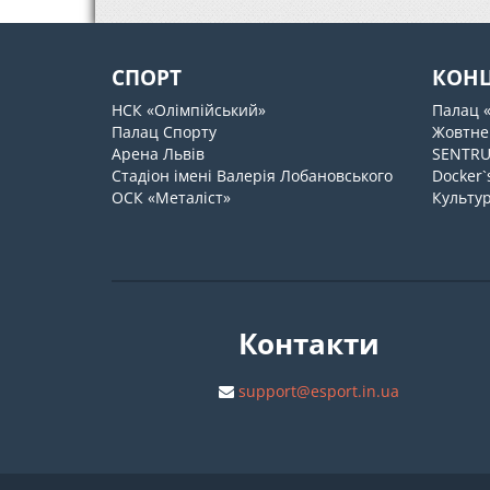
СПОРТ
КОН
НСК «Олімпійський»
Палац 
Палац Спорту
Жовтне
Арена Львів
SENTR
Стадіон імені Валерія Лобановського
Docker`
ОСК «Металіст»
Культур
Контакти
support@esport.in.ua