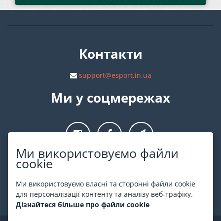
Контакти
support@esport.in.ua
Ми у соцмережах
Ми використовуємо файли
cookie
Про ESPORT
.in.ua
Ми використовуємо власні та сторонні файли cookie
На ESPORT.in.ua представлена афіша Києва та інших міст
для персоналізації контенту та аналізу веб-трафіку.
України. Всі квитки продаються офіційно. Ми працюємо
Дізнайтеся більше про файли cookie
безпосередньо з касами.