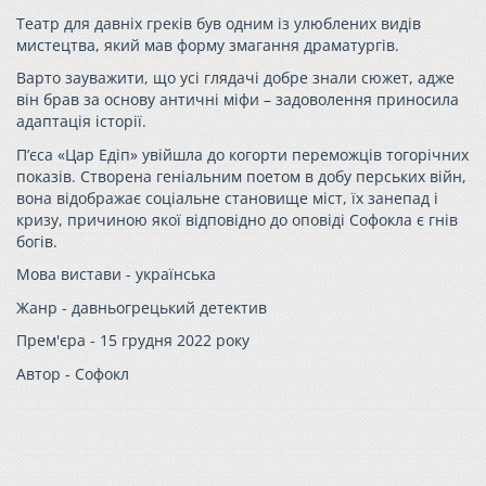
Театр для давніх греків був одним із улюблених видів
мистецтва, який мав форму змагання драматургів.
Варто зауважити, що усі глядачі добре знали сюжет, адже
він брав за основу античні міфи – задоволення приносила
адаптація історії.
П’єса «Цар Едіп» увійшла до когорти переможців тогорічних
показів. Створена геніальним поетом в добу перських війн,
вона відображає соціальне становище міст, їх занепад і
кризу, причиною якої відповідно до оповіді Софокла є гнів
богів.
Мова вистави - українська
Жанр - давньогрецький детектив
Прем'єра - 15 грудня 2022 року
Автор - Софокл