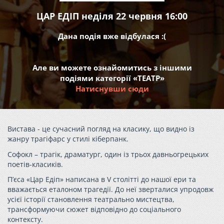
ЦАР ЕДІП неділя 22 червня 16:00
Дана подія вже відбулася :(
Але ви можете ознайомитись з іншими
подіями категорії «ТЕАТР»
Натиснувши сюди
Вистава - це сучасний погляд на класику, що видно із
жанру трагіфарс у стилі кіберпанк.
Софокл – трагік, драматург, один із трьох давньогрецьких
поетів-класиків.
П’єса «Цар Едіп» написана в V столітті до нашої ери та
вважається еталоном трагедії. До неї зверталися упродовж
усієї історії становлення театрально мистецтва,
трансформуючи сюжет відповідно до соціального
контексту.