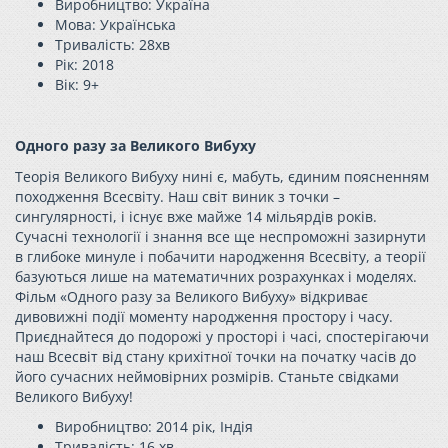
Виробництво: Україна
Мова: Українська
Тривалість: 28хв
Рік: 2018
Вік: 9+
Одного разу за Великого Вибуху
Теорія Великого Вибуху нині є, мабуть, єдиним поясненням
походження Всесвіту. Наш світ виник з точки –
сингулярності, і існує вже майже 14 мільярдів років.
Сучасні технології і знання все ще неспроможні зазирнути
в глибоке минуле і побачити народження Всесвіту, а теорії
базуються лише на математичних розрахунках і моделях.
Фільм «Одного разу за Великого Вибуху» відкриває
дивовижні події моменту народження простору і часу.
Приєднайтеся до подорожі у просторі і часі, спостерігаючи
наш Всесвіт від стану крихітної точки на початку часів до
його сучасних неймовірних розмірів. Станьте свідками
Великого Вибуху!
Виробництво: 2014 рік, Індія
Тривалість: 16 хв.