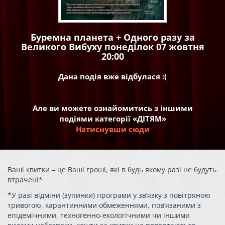
Буремна планета + Одного разу за
Великого Вибуху понеділок 07 жовтня
20:00
Дана подія вже відбулася :(
Але ви можете ознайомитись з іншими
подіями категорії «ДІТЯМ»
Натиснувши сюди
Ваші квитки – це Ваші гроші, які в будь якому разі не будуть
втрачені*
*У разі відміни (зупинки) програми у зв’язку з повітряною
тривогою, карантинними обмеженнями, пов’язаними з
епідемічними, техногенно-екологічними чи іншими