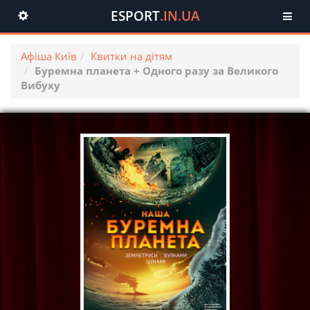
ESPORT
.IN.UA
Toggle
navigation
Афіша Київ
Квитки на дітям
Буремна планета + Одного разу за Великого
Вибуху