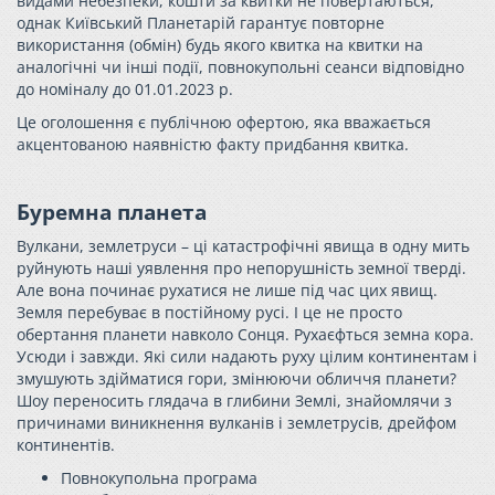
видами небезпеки, кошти за квитки не повертаються,
однак Київський Планетарій гарантує повторне
використання (обмін) будь якого квитка на квитки на
аналогічні чи інші події, повнокупольні сеанси відповідно
до номіналу до 01.01.2023 р.
Це оголошення є публічною офертою, яка вважається
акцентованою наявністю факту придбання квитка.
Буремна планета
Вулкани, землетруси – ці катастрофічні явища в одну мить
руйнують наші уявлення про непорушність земної тверді.
Але вона починає рухатися не лише під час цих явищ.
Земля перебуває в постійному русі. І це не просто
обертання планети навколо Сонця. Рухаєфться земна кора.
Усюди і завжди. Які сили надають руху цілим континентам і
змушують здійматися гори, змінюючи обличчя планети?
Шоу переносить глядача в глибини Землі, знайомлячи з
причинами виникнення вулканів і землетрусів, дрейфом
континентів.
Повнокупольна програма