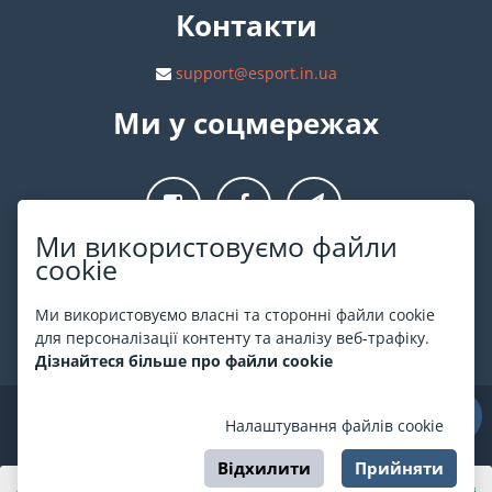
Контакти
support@esport.in.ua
Ми у соцмережах
Ми використовуємо файли
cookie
Про ESPORT
.in.ua
Ми використовуємо власні та сторонні файли cookie
На ESPORT.in.ua представлена афіша Києва та інших міст
для персоналізації контенту та аналізу веб-трафіку.
України. Всі квитки продаються офіційно. Ми працюємо
Дізнайтеся більше про файли cookie
безпосередньо з касами.
©
ESPORT
.in.ua
2026
Налаштування файлів cookie
Відхилити
Прийняти