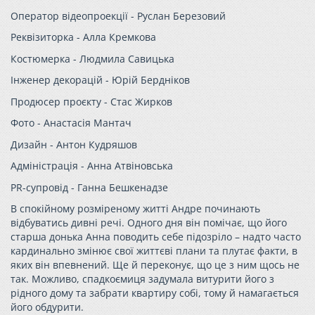
Оператор відеопроекції - Руслан Березовий
Реквізиторка - Алла Кремкова
Костюмерка - Людмила Савицька
Інженер декорацій - Юрій Бердніков
Продюсер проєкту - Стас Жирков
Фото - Анастасія Мантач
Дизайн - Антон Кудряшов
Адміністрація - Анна Атвіновська
PR-супровід - Ганна Бешкенадзе
В спокійному розміреному житті Андре починають
відбуватись дивні речі. Одного дня він помічає, що його
старша донька Анна поводить себе підозріло – надто часто
кардинально змінює свої життєві плани та плутає факти, в
яких він впевнений. Ще й переконує, що це з ним щось не
так. Можливо, спадкоємиця задумала витурити його з
рідного дому та забрати квартиру собі, тому й намагається
його обдурити.