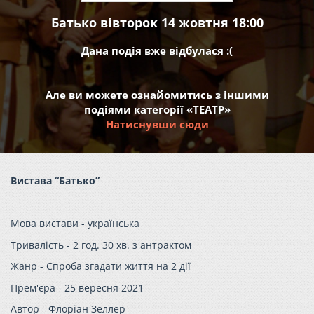
Батько вівторок 14 жовтня 18:00
Дана подія вже відбулася :(
Але ви можете ознайомитись з іншими
подіями категорії «ТЕАТР»
Натиснувши сюди
Вистава “Батько”
Мова вистави - українська
Тривалість - 2 год. 30 хв. з антрактом
Жанр - Спроба згадати життя на 2 дії
Прем'єра - 25 вересня 2021
Автор - Флоріан Зеллер