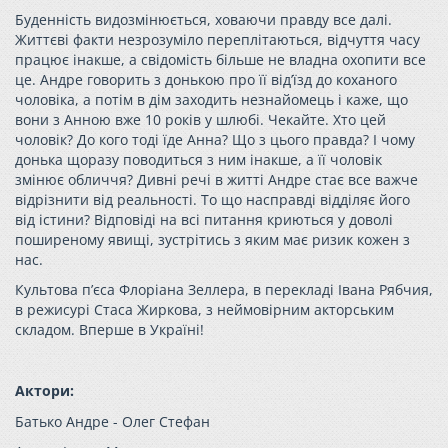
Буденність видозмінюється, ховаючи правду все далі.
Життєві факти незрозуміло переплітаються, відчуття часу
працює інакше, а свідомість більше не владна охопити все
це. Андре говорить з донькою про її від’їзд до коханого
чоловіка, а потім в дім заходить незнайомець і каже, що
вони з Анною вже 10 років у шлюбі. Чекайте. Хто цей
чоловік? До кого тоді їде Анна? Що з цього правда? І чому
донька щоразу поводиться з ним інакше, а її чоловік
змінює обличчя? Дивні речі в житті Андре стає все важче
відрізнити від реальності. То що насправді відділяє його
від істини? Відповіді на всі питання криються у доволі
поширеному явищі, зустрітись з яким має ризик кожен з
нас.
Культова п’єса Флоріана Зеллера, в перекладі Івана Рябчия,
в режисурі Стаса Жиркова, з неймовірним акторським
складом. Вперше в Україні!
Актори:
Батько Андре - Олег Стефан