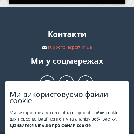
Контакти
support@esport.in.ua
Ми у соцмережах
Ми використовуємо файли
cookie
Про ESPORT
.in.ua
Ми використовуємо власні та сторонні файли cookie
На ESPORT.in.ua представлена афіша Києва та інших міст
для персоналізації контенту та аналізу веб-трафіку.
України. Всі квитки продаються офіційно. Ми працюємо
Дізнайтеся більше про файли cookie
безпосередньо з касами.