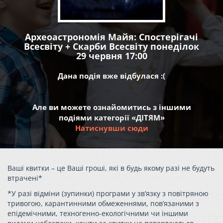
Археоастрономія Майя: Спостерігачі
Всесвіту + Скарби Всесвіту понеділок
29 червня 17:00
Дана подія вже відбулася :(
Але ви можете ознайомитись з іншими
подіями категорії «ДІТЯМ»
Натиснувши сюди
Ваші квитки – це Ваші гроші, які в будь якому разі не будуть
втрачені*
*У разі відміни (зупинки) програми у зв’язку з повітряною
тривогою, карантинними обмеженнями, пов’язаними з
епідемічними, техногенно-екологічними чи іншими