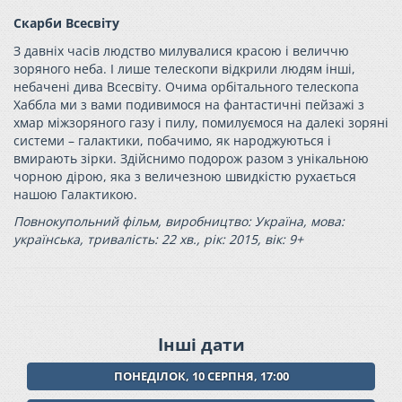
Скарби Всесвіту
З давніх часів людство милувалися красою і величчю
зоряного неба. І лише телескопи відкрили людям інші,
небачені дива Всесвіту. Очима орбітального телескопа
Хаббла ми з вами подивимося на фантастичні пейзажі з
хмар міжзоряного газу і пилу, помилуємося на далекі зоряні
системи – галактики, побачимо, як народжуються і
вмирають зірки. Здійснимо подорож разом з унікальною
чорною дірою, яка з величезною швидкістю рухається
нашою Галактикою.
Повнокупольний фільм, виробництво: Україна, мова:
українська, тривалість: 22 хв., рік: 2015, вік: 9+
Інші дати
ПОНЕДІЛОК, 10 СЕРПНЯ, 17:00