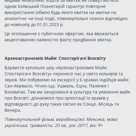
видами небезпеки, кошти за квитки не повертаються,
однак Київський Планетарій гарантує повторне
використання (обмін) будь якого квитка на квитки на
аналогічні чи інші події, повнокупольні сеанси відповідно
до номіналу до 01.01.2023 р.
Це оголошення є публічною офертою, яка вважається
акцентованою наявністю факту придбання квитка.
Археоастрономія Майя: Спостерігачі Всесвіту
Барвисте купольне шоу «Археоастрономія Майя:
Спостерігачі Всесвіту» перенесе нас у свято кольорів та
звуків. Ми побуваємо на екскурсії у 6 храмах індійців майя:
Сан-Хервасіо, Чічен-Іца, Ушмаль, Ецна, Паленке і
Бонампак. Там ми зануримося в культуру та уявлення майя
про Всесвіт, дізнаємося про орієнтації їх храмів у
відповідності до руху таких світил як Сонце, Місяць та
Венера.
Повнокупольний фільм, виробництво: Мексика, мова:
українська, тривалість: 20 хв., рік: 2017, вік: 9+