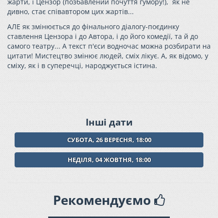
жарти, і Цензор (позбавлений почуття гумору!), як не
дивно, стає співавтором цих жартів...
АЛЕ як змінюється до фінального діалогу-поєдинку
ставлення Цензора і до Автора, і до його комедії, та й до
самого театру... А текст п'єси водночас можна розбирати на
цитати! Мистецтво змінює людей, сміх лікує. А, як відомо, у
сміху, як і в суперечці, народжується істина.
Інші дати
СУБОТА, 26 ВЕРЕСНЯ, 18:00
НЕДІЛЯ, 04 ЖОВТНЯ, 18:00
Рекомендуємо