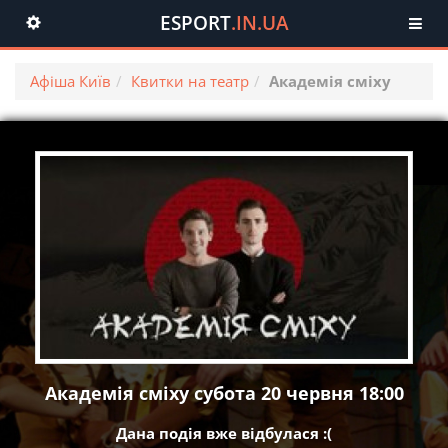
ESPORT
.IN.UA
Toggle
navigation
Афіша Київ
Квитки на театр
Академія сміху
Академія сміху субота 20 червня 18:00
Дана подія вже відбулася :(