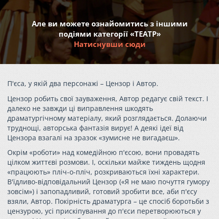
Але ви можете ознайомитись з іншими
подіями категорії «ТЕАТР»
Натиснувши сюди
П'єса, у якій два персонажі – Цензор і Автор.
Цензор робить свої зауваження, Автор редагує свій текст. І
далеко не завжди ці виправлення шкодять
драматургічному матеріалу, який розглядається. Долаючи
труднощі, авторська фантазія вирує! А деякі ідеї від
Цензора взагалі на зразок «зумисне не вигадаєш».
Окрім «роботи» над комедійною п'єсою, вони провадять
цілком життєві розмови. І, оскільки майже тиждень щодня
«працюють» пліч-о-пліч, розкриваються їхні характери.
В'їдливо-відповідальний Цензор («Я не маю почуття гумору
зовсім») і запопадливий, готовий зробити все, аби п'єсу
взяли, Автор. Покірність драматурга – це спосіб боротьби з
цензурою, усі прискіпування до п'єси перетворюються у