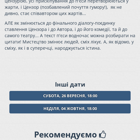
цензурою, усі прискіпування до п'єси перетворюються у
жарти, і Цензор (позбавлений почуття гумору!), як не
дивно, стає співавтором цих жартів...
АЛЕ як змінюється до фінального діалогу-поєдинку
ставлення Цензора і до Автора, і до його комедії, та й до
самого театру... А текст п'єси водночас можна розбирати на
цитати! Мистецтво змінює людей, сміх лікує. А, як відомо, у
сміху, як і в суперечці, народжується істина.
Інші дати
СУБОТА, 26 ВЕРЕСНЯ, 18:00
НЕДІЛЯ, 04 ЖОВТНЯ, 18:00
Рекомендуємо