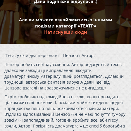
Дана подія вже відбулася :(
Але ви можете ознайомитись з іншими
подіями категорії «ТЕАТР»
Натиснувши сюди
П'єса, у якій два персонажі – Цензор і Автор.
Цензор робить свої зауваження, Автор редагує свій текст. І
далеко не завжди ці виправлення шкодять
драматургічному матеріалу, який розглядається. Долаючи
труднощі, авторська фантазія вирує! А деякі ідеї від
Цензора взагалі на зразок «зумисне не вигадаєш».
Окрім «роботи» над комедійною п'єсою, вони провадять
цілком життєві розмови. І, оскільки майже тиждень щодня
«працюють» пліч-о-пліч, розкриваються їхні характери.
В'їдливо-відповідальний Цензор («Я не маю почуття гумору
зовсім») і запопадливий, готовий зробити все, аби п'єсу
взяли, Автор. Покірність драматурга – це спосіб боротьби з