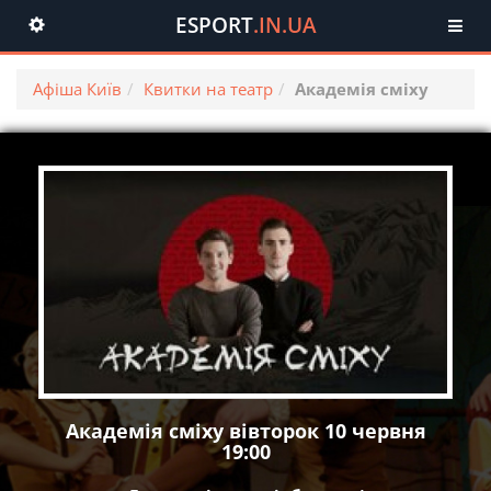
ESPORT
.IN.UA
Toggle
navigation
Афіша Київ
Квитки на театр
Академія сміху
Академія сміху вівторок 10 червня
19:00