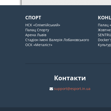
СПОРТ
КОН
НСК «Олімпійський»
Палац 
Палац Спорту
Жовтне
Арена Львів
SENTR
Стадіон імені Валерія Лобановського
Docker`
ОСК «Металіст»
Культур
Контакти
support@esport.in.ua