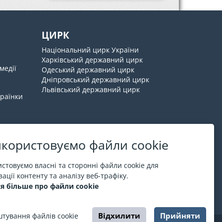
ЦИРК
Національний цирк України
Харківський державний цирк
медії
Одеський державний цирк
Дніпровський державний цирк
Львівський державний цирк
країнки
користовуємо файли cookie
Про ESPORT
.in.ua
стовуємо власні та сторонні файли cookie для
ації контенту та аналізу веб-трафіку.
На ESPORT.in.ua представлена афіша Києва та
я більше про файли cookie
інших міст України. Всі квитки продаються
офіційно. Ми працюємо безпосередньо з касами.
Відхилити
Прийняти
тування файлів cookie