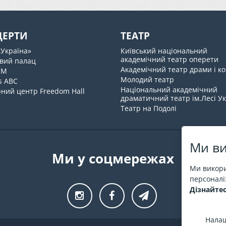
ЦЕРТИ
ТЕАТР
«Україна»
Київський національний
академічний театр оперети
вий палац
Академічний театр драми і ко
UM
Молодий театр
s ABC
Національний академічний
ний центр Freedom Hall
драматичний театр ім.Лесі У
Театр на Подолі
Ми ви
Ми у соцмережах
Ми викори
персоналіз
Дізнайтес
Налаш