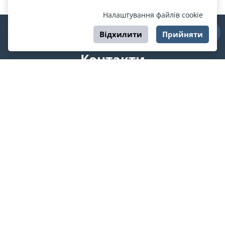
Налаштування файлів cookie
Відхилити
Прийняти
Контакти
support@esport.in.ua
Ми у соцмережах
Про ESPORT
.in.ua
На ESPORT.in.ua представлена афіша Києва та інших міст
України. Всі квитки продаються офіційно. Ми працюємо
безпосередньо з касами.