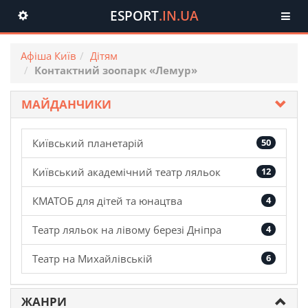
ESPORT
.IN.UA
Toggle
navigation
Афіша Київ
Дітям
Контактний зоопарк «Лемур»
МАЙДАНЧИКИ
Київський планетарій
50
Київський академічний театр ляльок
12
КМАТОБ для дітей та юнацтва
4
Театр ляльок на лівому березі Дніпра
4
Театр на Михайлівській
6
ЖАНРИ