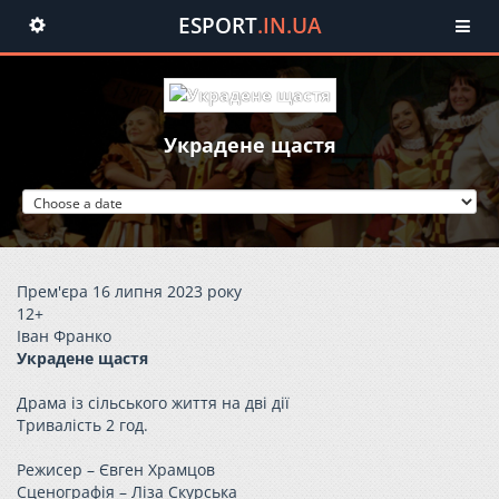
ESPORT
.IN.UA
Toggle
navigation
Украдене щастя
Прем'єра 16 липня 2023 року
12+
Іван Франко
Украдене щастя
Драма із сільського життя на дві дії
Тривалість 2 год.
Режисер – Євген Храмцов
Сценографія – Ліза Скурська