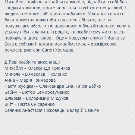
Михайло сподівався знайти гармонію, віднайти в собі Бога
завдяки коханню, проте через нього усі троє нещасливі, і
людина не може собі цього пробачити. У кожного в житті
були моменти, коли нібито все нестабільно, але ти
почуваєшся абсолютно щасливим. А бува й навпаки, коли в
усьому ніби таланить і гроші є, і в особистому житті все в
порядку, а щось гризе… Оцим пошуком гармонії, балансу,
Бога в собі ми і намагалися займатися, – розмірковує
режисер вистави Євген Храмцов.
Дійові особи та виконавці:
Михайло – Олександр Крючков
Микола – В’ячеслав Ніколенко
Анна – Марія Гончарова
Настя (сусідка) – Олександра Єна, Таїсія Бойко
Бабич – Віктор Семирозуменко
Шльома – Володимир Мішуков
Війт – Нікіта Снісаренко
Селяни: Анастасія Пісковець, Валерій Саакян