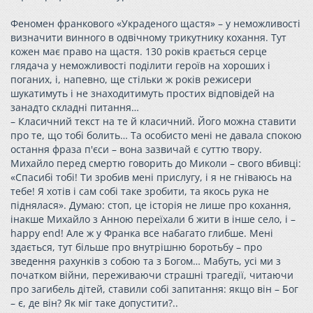
Феномен франкового «Украденого щастя» – у неможливості
визначити винного в одвічному трикутнику кохання. Тут
кожен має право на щастя. 130 років крається серце
глядача у неможливості поділити героїв на хороших і
поганих, і, напевно, ще стільки ж років режисери
шукатимуть і не знаходитимуть простих відповідей на
занадто складні питання…
– Класичний текст на те й класичний. Його можна ставити
про те, що тобі болить… Та особисто мені не давала спокою
остання фраза п'єси – вона зазвичай є суттю твору.
Михайло перед смертю говорить до Миколи – свого вбивці:
«Спасибі тобі! Ти зробив мені прислугу, і я не гніваюсь на
тебе! Я хотів і сам собі таке зробити, та якось рука не
піднялася». Думаю: стоп, це історія не лише про кохання,
інакше Михайло з Анною переїхали б жити в інше село, і –
happy end! Але ж у Франка все набагато глибше. Мені
здається, тут більше про внутрішню боротьбу – про
зведення рахунків з собою та з Богом… Мабуть, усі ми з
початком війни, переживаючи страшні трагедії, читаючи
про загибель дітей, ставили собі запитання: якщо він – Бог
– є, де він? Як міг таке допустити?..