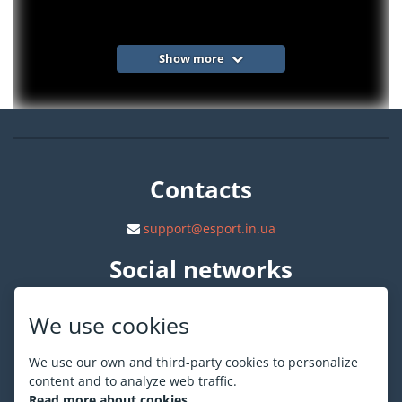
Show more
Contacts
support@esport.in.ua
Social networks
We use cookies
We use our own and third-party cookies to personalize
content and to analyze web traffic.
About ESPORT
.in.ua
Read more about cookies