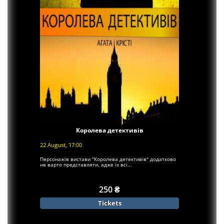
Королева детективів
22 August, 17:00
Персонажів вистави "Королева детективів" додатково
не варто представляти, адже їх всі...
250 ₴
Tickets