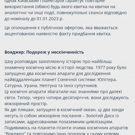
однак Київський Планетарій гарантує повторне
використання (обмін) будь якого квитка на квитки на
аналогічні чи інші події, повнокупольні сеанси відповідно
до номіналу до 01.01.2023 р.
Це оголошення є публічною офертою, яка вважається
акцентованою наявністю факту придбання квитка.
Вояджер: Подорож у нескінченність
Шоу розповідає захоплюючу історію про найбільш
знаменну космічну місію в історії людства. 1977 року було
запущено два космічних апарати для дослідження
найвіддаленіших планет Сонячної системи: Юпітера,
Сатурна, Урана, Нептуна та їхніх супутників.
Ці космічні апарати збагатили нас знаннями про далекі
світи. Тепер, через чотири десятиріччя, вони досліджують
міжзоряний простір.
Як дві пляшки, запущені в космічний океан, ці два зонди
несуть із собою міжзоряне послання – Золотий Диск із
записами, адресованими позаземним цивілізаціям.
Подивимось на планети-гіганти очима космічних апаратів
“Вояджер” та повторимо їхню подорож у цьому новому