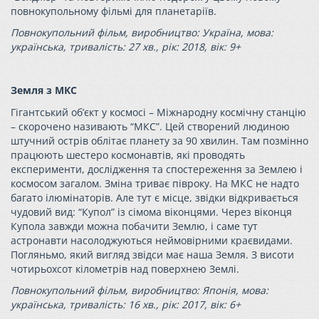
повнокупольному фільмі для планетаріїв.
Повнокупольний фільм, виробництво: Україна, мова:
українська, тривалість: 27 хв., рік: 2018, вік: 9+
Земля з МКС
Гігантський об’єкт у космосі – Міжнародну космічну станцію
– скорочено називають “МКС”. Цей створений людиною
штучний острів облітає планету за 90 хвилин. Там позмінно
працюють шестеро космонавтів, які проводять
експерименти, дослідження та спостереження за Землею і
космосом загалом. Зміна триває півроку. На МКС не надто
багато ілюмінаторів. Але тут є місце, звідки відкривається
чудовий вид: “Купол” із сімома віконцями. Через віконця
Купола завжди можна побачити Землю, і саме тут
астронавти насолоджуються неймовірними краєвидами.
Погляньмо, який вигляд звідси має наша Земля. З висоти
чотирьохсот кілометрів над поверхнею Землі.
Повнокупольний фільм, виробництво: Японія, мова:
українська, тривалість: 16 хв., рік: 2017, вік: 6+