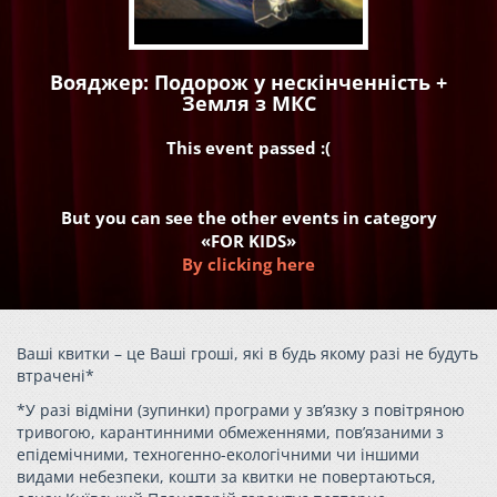
Вояджер: Подорож у нескінченність +
Земля з МКС
This event passed :(
But you can see the other events in category
«FOR KIDS»
By clicking here
Ваші квитки – це Ваші гроші, які в будь якому разі не будуть
втрачені*
*У разі відміни (зупинки) програми у зв’язку з повітряною
тривогою, карантинними обмеженнями, пов’язаними з
епідемічними, техногенно-екологічними чи іншими
видами небезпеки, кошти за квитки не повертаються,