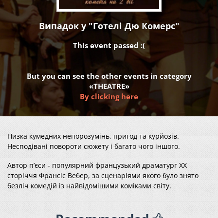
Випадок у "Готелі Дю Комерс"
This event passed :(
But you can see the other events in category
«THEATRE»
By clicking here
Низка кумедних непорозумінь, пригод та курйозів.
Несподівані повороти сюжету і багато чого іншого.
Автор п’єси - популярний французький драматург ХХ
сторіччя Франсіс Вебер, за сценаріями якого було знято
безліч комедій із найвідомішими коміками світу.