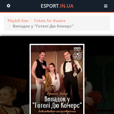
ESPORT
.IN.UA
Toggle
navigation
Playbill Kiev
Tickets for theatre
Випадок у "Готелі Дю Комерс"