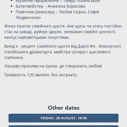
Музичне оформлення – Тимур Полянський
Балетмейстер – Анжеліка Борисова
Помічник режисера – Любов Скірко, Софія
Людвиченко
Жінка прагне сімейного щастя. Але щось чи хтось постійно
стає на заваді, руйнує ідеали, зневажає сімейні цінності,
нехтує найсвятішими почуттями.
Вихід є - рецепт сімейного щастя від Даріо Фо - блискучого
італійського драматурга, майстра сатири і щасливого
сім’янина.
Ласкаво просимо на кухню, де створюють любов!
Тривалість 120 хвилин, без антракту.
Other dates
FRIDAY, 28 AUGUST, 18:00