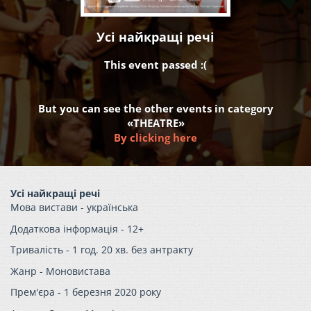
Усі найкращі речі
This event passed :(
But you can see the other events in category
«THEATRE»
By clicking here
Усі найкращі речі
Мова вистави - українська
Додаткова інформація - 12+
Тривалість - 1 год. 20 хв. без антракту
Жанр - Моновистава
Прем'єра - 1 березня 2020 року