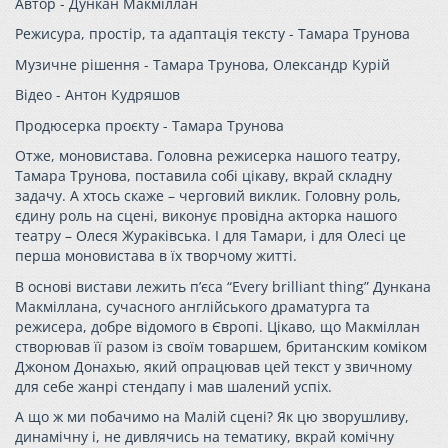
Автор - Дункан Макміллан
Режисура, простір, та адаптація тексту - Тамара Трунова
Музичне рішення - Тамара Трунова, Олександр Курій
Відео - Антон Кудряшов
Продюсерка проєкту - Тамара Трунова
Отже, моновистава. Головна режисерка нашого театру,
Тамара Трунова, поставила собі цікаву, вкрай складну
задачу. А хтось скаже – черговий виклик. Головну роль,
єдину роль на сцені, виконує провідна акторка нашого
театру – Олеся Жураківська. І для Тамари, і для Олесі це
перша моновистава в їх творчому житті.
В основі вистави лежить п’єса “Every brilliant thing” Дункана
Макміллана, сучасного англійського драматурга та
режисера, добре відомого в Європі. Цікаво, що Макміллан
створював її разом із своїм товаршем, британским коміком
Джоном Донахью, який опрацював цей текст у звичному
для себе жанрі стендапу і мав шалений успіх.
А що ж ми побачимо на Малій сцені? Як цю зворушливу,
динамічну і, не дивлячись на тематику, вкрай комічну