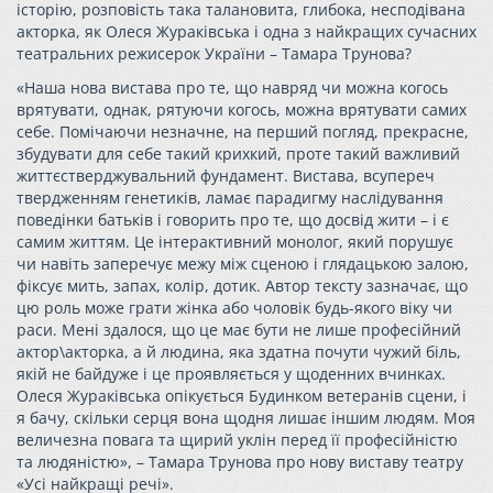
історію, розповість така талановита, глибока, несподівана
акторка, як Олеся Жураківська і одна з найкращих сучасних
театральних режисерок України – Тамара Трунова?
«Наша нова вистава про те, що навряд чи можна когось
врятувати, однак, рятуючи когось, можна врятувати самих
себе. Помічаючи незначне, на перший погляд, прекрасне,
збудувати для себе такий крихкий, проте такий важливий
життєстверджувальний фундамент. Вистава, всупереч
твердженням генетиків, ламає парадигму наслідування
поведінки батьків і говорить про те, що досвід жити – і є
самим життям. Це інтерактивний монолог, який порушує
чи навіть заперечує межу між сценою і глядацькою залою,
фіксує мить, запах, колір, дотик. Автор тексту зазначає, що
цю роль може грати жінка або чоловік будь-якого віку чи
раси. Мені здалося, що це має бути не лише професійний
актор\акторка, а й людина, яка здатна почути чужий біль,
якій не байдуже і це проявляється у щоденних вчинках.
Олеся Жураківська опікується Будинком ветеранів сцени, і
я бачу, скільки серця вона щодня лишає іншим людям. Моя
величезна повага та щирий уклін перед її професійністю
та людяністю», – Тамара Трунова про нову виставу театру
«Усі найкращі речі».