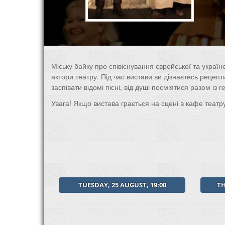
Міську байку про співіснування єврейської та україн
актори театру. Під час вистави ви дізнаєтесь рецепти
заспівати відомі пісні, від душі посміятися разом із 
Увага! Якщо вистава грається на сцені в кафе театру
TUESDAY, 25 AUGUST, 19:00
TH