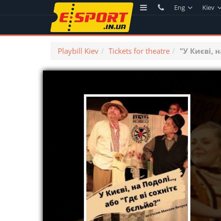
Eng
Kiev
Playbill Kiev
Tickets for theatre
"У Києві, 