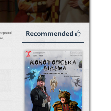
Recommended
огранні
ви,