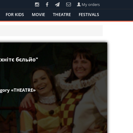
My orders
FOR KIDS
MOVIE
THEATRE
FESTIVALS
охнітє бєльйо"
tegory «THEATRE»