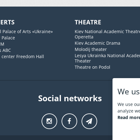
ERTS
THEATRE
l Palace of Arts «Ukraine»
Kiev National Academic Theatr
Operetta
 Palace
Kiev Academic Drama
UM
Molodij theater
s ABC
Lesya Ukrainka National Acade
l center Freedom Hall
Theater
Theatre on Podol
We us
Social networks
We use our
analyze web
Read more