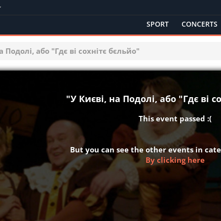
SPORT
CONCERTS
на Подолі, або "Гдє ві сохнітє бєльйо"
"У Києві, на Подолі, або "Гдє ві с
This event passed :(
But you can see the other events in ca
By clicking here