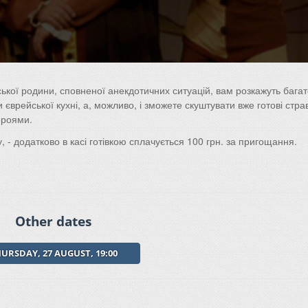
ської родини, сповненої анекдотичних ситуацій, вам розкажуть багат
 єврейської кухні, а, можливо, і зможете скуштувати вже готові стра
героями.
, - д
одатково в касі готівкою сплачується 100 грн. за пригощання.
Other dates
URSDAY, 27 AUGUST, 19:00