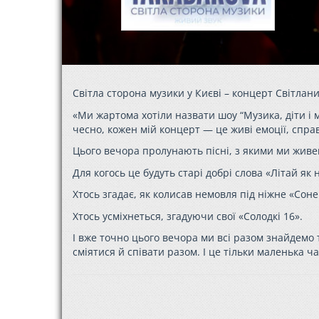
Світла сторона музики у Києві – концерт Світлан
«Ми жартома хотіли назвати шоу “Музика, діти і 
чесно, кожен мій концерт — це живі емоції, справ
Цього вечора пролунають пісні, з якими ми живем
Для когось це будуть старі добрі слова «Літай як
Хтось згадає, як колисав немовля під ніжне «Сон
Хтось усміхнеться, згадуючи свої «Солодкі 16».
І вже точно цього вечора ми всі разом знайдемо 
сміятися й співати разом. І це тільки маленька ча