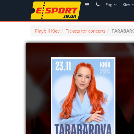
Eng
Kiev
Playbill Kiev
Tickets for concerts
TARABAR