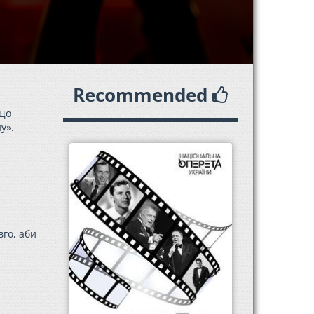
Recommended
кщо
у».
вго, аби