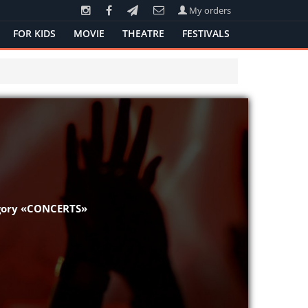
My orders
FOR KIDS
MOVIE
THEATRE
FESTIVALS
egory «CONCERTS»