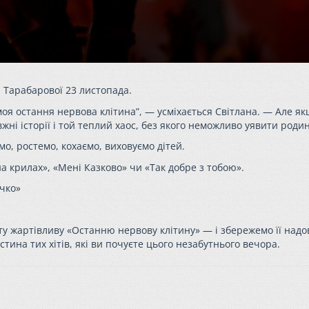
и Тарабарової 23 листопада.
моя остання нервова клітина”, — усміхається Світлана. — Але я
жні історії і той теплий хаос, без якого неможливо уявити родин
о, ростемо, кохаємо, виховуємо дітей.
 на крилах», «Мені Казково» чи «Так добре з тобою».
ечко»
ту жартівливу «Останню нервову клітину» — і збережемо її надо
стина тих хітів, які ви почуєте цього незабутнього вечора.