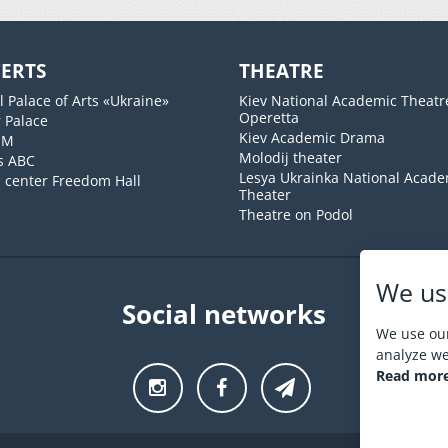
ERTS
THEATRE
l Palace of Arts «Ukraine»
Kiev National Academic Theatr
Operetta
 Palace
Kiev Academic Drama
UM
Molodij theater
s ABC
Lesya Ukrainka National Acade
l center Freedom Hall
Theater
Theatre on Podol
We us
Social networks
We use our
analyze web
Read more