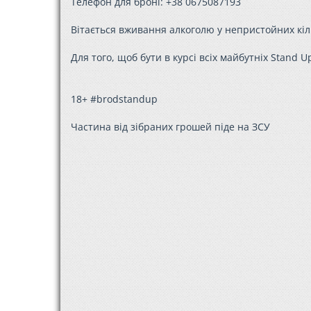
Телефон для броні: +38 0675087193
Вітається вживання алкоголю у непристойних кіл
Для того, щоб бути в курсі всіх майбутніх Stand 
18+ #brodstandup
Частина від зібраних грошей піде на ЗСУ