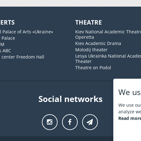
ERTS
THEATRE
l Palace of Arts «Ukraine»
Kiev National Academic Theatr
Operetta
 Palace
Kiev Academic Drama
UM
Molodij theater
s ABC
Lesya Ukrainka National Acade
l center Freedom Hall
Theater
Theatre on Podol
We us
Social networks
We use our
analyze web
Read more