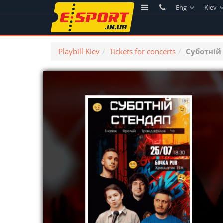
Eng
Kiev
Playbill Kiev
Tickets for concerts
Суботній