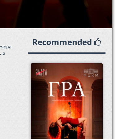
Recommended
ечора
, а