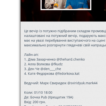
Це вечір із потужно підібраним складом промовці
налаштовані на потужний вечір, подарують макс
має на увазі перебування виступаючого на сцені
максимально розгорнути глядачеві свій напраць
Лайн-ап:
1. Діма Захарченко @thehard.chenko
2. Алла Волкова @fkudz
3. Ден Че @den____che
4. Катя Федоркова @fedorkova.kat
Ведучий: Марк Свиридюк @sviridyuk.mark44
Коли: 01/10 18:00
Де: Бочка Pub (Хрещатик 19А)
Вхід: 200 грн.