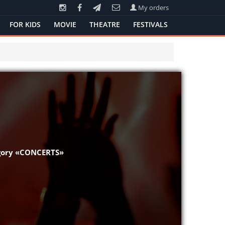
My orders
FOR KIDS
MOVIE
THEATRE
FESTIVALS
egory «CONCERTS»