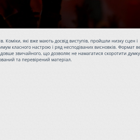
в. Коміки, які вже мають досвід виступів, пройшли низку сцен і
имум класного настрою і ряд несподіваних висновків. Формат в
 довше звичайного, що дозволяє не намагатися скоротити думку
ований та перевірений матеріал.